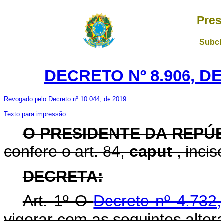
Pres
Subch
DECRETO Nº 8.906, D
Revogado pelo Decreto nº 10.044, de 2019
Texto para impressão
O PRESIDENTE DA REPÚ
confere o art. 84,
caput
, inci
DECRETA:
Art. 1º O
Decreto nº 4.732
vigorar com as seguintes alter