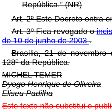
República.” (NR)
Art. 2º Este Decreto entra 
Art. 3º Fica revogado o
inci
de 10 de junho de 2003
.
Brasília, 21 de novembro
128º da República.
MICHEL TEMER
Dyogo Henrique de Oliveira
Eliseu Padilha
Este texto não substitui o pu