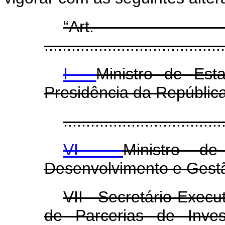
“Ar
........................................
I -
Ministro de Est
Presidência da República
...................................
VI -
Ministro d
Desenvolvimento e Gest
VII - Secretário-Exec
de Parcerias de Inves