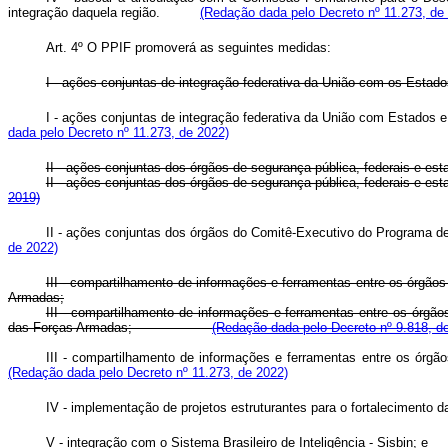
integração daquela região.
(Redação dada pelo Decreto nº 11.273, de
Art. 4º O PPIF promoverá as seguintes medidas:
I - ações conjuntas de integração federativa da União com os Estados
I - ações conjuntas de integração federativa da União com Estados e
dada pelo Decreto nº 11.273, de 2022)
II - ações conjuntas dos órgãos de segurança pública, federais e es
II - ações conjuntas dos órgãos de segurança pública, federais e e
2019)
II - ações conjuntas dos órgãos do Comitê-Executivo do Programa d
de 2022)
III - compartilhamento de informações e ferramentas entre os órgãos
Armadas;
III - compartilhamento de informações e ferramentas entre os órgãos
das Forças Armadas;
(Redação dada pelo Decreto nº 9.818, d
III - compartilhamento de informações e ferramentas entre os órg
(Redação dada pelo Decreto nº 11.273, de 2022)
IV - implementação de projetos estruturantes para o fortalecimento da
V - integração com o Sistema Brasileiro de Inteligência - Sisbin; e