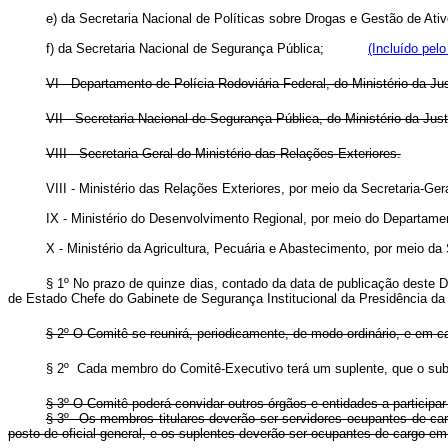
e) da Secretaria Nacional de Políticas sobre Drogas e Gestão de Ativ
f) da Secretaria Nacional de Segurança Pública;
(Incluído pel
VI - Departamento de Polícia Rodoviária Federal, do Ministério da Ju
VII - Secretaria Nacional de Segurança Pública, do Ministério da Jus
VIII - Secretaria-Geral do Ministério das Relações Exteriores.
VIII - Ministério das Relações Exteriores, por meio da Secretaria-Ge
IX - Ministério do Desenvolvimento Regional, por meio do Departam
X - Ministério da Agricultura, Pecuária e Abastecimento, por meio d
§ 1º No prazo de quinze dias, contado da data de publicação deste D
de Estado Chefe do Gabinete de Segurança Institucional da Presidência da
§ 2º O Comitê se reunirá, periodicamente, de modo ordinário, e em c
§ 2º Cada membro do Comitê-Executivo terá um suplente, que o su
§ 3º O Comitê poderá convidar outros órgãos e entidades a participar
§ 3º Os membros titulares deverão ser servidores ocupantes de car
posto de oficial-general, e os suplentes deverão ser ocupantes de car