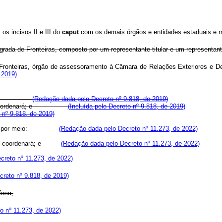
s incisos II e III do
caput
com os demais órgãos e entidades estaduais 
grada de Fronteiras, composto por um representante titular e um representan
Fronteiras, órgão de assessoramento à Câmara de Relações Exteriores e D
 2019)
(Redação dada pelo Decreto nº 9.818, de 2019)
ordenará; e
(Incluída pelo Decreto nº 9.818, de 2019)
 nº 9.818, de 2019)
ca, por meio:
(Redação dada pelo Decreto nº 11.273, de 2022)
e o coordenará; e
(Redação dada pelo Decreto nº 11.273, de 2022)
creto nº 11.273, de 2022)
reto nº 9.818, de 2019)
fesa;
o nº 11.273, de 2022)