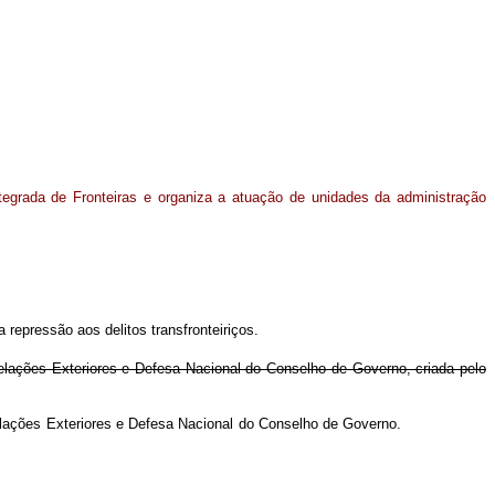
ntegrada de Fronteiras e organiza a atuação de unidades da administração
 repressão aos delitos transfronteiriços.
Relações Exteriores e Defesa Nacional do Conselho de Governo, criada pelo
mara de Relações Exteriores e Defesa Nacional do Conselho de Governo.