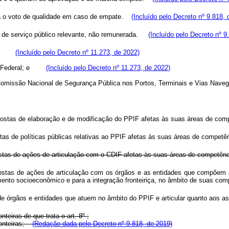
á o voto de qualidade em caso de empate.
(Incluído pelo Decreto nº 9.818, 
de serviço público relevante, não remunerada.
(Incluído pelo Decreto nº 9
ares:
(Incluído pelo Decreto nº 11.273, de 2022)
cia Federal; e
(Incluído pelo Decreto nº 11.273, de 2022)
 à Comissão Nacional de Segurança Pública nos Portos, Terminais e Vias Na
opostas de elaboração e de modificação do PPIF afetas às suas áreas de com
tas de políticas públicas relativas ao PPIF afetas às suas áreas de competê
postas de ações de articulação com o CDIF afetas às suas áreas de competênc
ropostas de ações de articulação com os órgãos e as entidades que compõe
imento socioeconômico e para a integração fronteiriça, no âmbito de suas 
de órgãos e entidades que atuem no âmbito do PPIF e articular quanto aos 
eiras de que trata o art. 8º ;
Fronteiras;
(Redação dada pelo Decreto nº 9.818, de 2019)