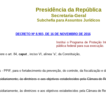
Presidência da República
Secretaria-Geral
Subchefia para Assuntos Jurídicos
DECRETO Nº 8.903, DE 16 DE NOVEMBRO DE 2016
Institui o Programa de Proteção I
pública federal para sua execução.
ere o art. 84,
caput
, inciso VI, alínea “a”, da Constituição,
 - PPIF, para o fortalecimento da prevenção, do controle, da fiscalização e da
idiariamente, às diretrizes e aos objetivos estabelecidos pela Câmara de 
subsidiariamente, às diretrizes e aos objetivos estabelecidos pela Câ