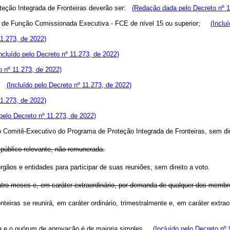
eção Integrada de Fronteiras deverão ser:
(Redação dada pelo Decreto nº 1
 de Função Comissionada Executiva - FCE de nível 15 ou superior;
(Inclu
11.273, de 2022)
Incluído pelo Decreto nº 11.273, de 2022)
o nº 11.273, de 2022)
or;
(Incluído pelo Decreto nº 11.273, de 2022)
11.273, de 2022)
 pelo Decreto nº 11.273, de 2022)
do Comitê-Executivo do Programa de Proteção Integrada de Fronteiras, sem dir
 público relevante, não remunerada.
os órgãos e entidades para participar de suas reuniões, sem direito a
quatro meses e, em caráter extraordinário, por demanda de qualquer dos m
eiras se reunirá, em caráter ordinário, trimestralmente e, em caráter extra
a e o quórum de aprovação é de maioria simples.
(Incluído pelo Decreto nº