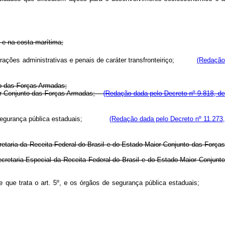
, e na costa marítima;
nfrações administrativas e penais de caráter transfronteiriço;
(Redação
to das Forças Armadas;
aior Conjunto das Forças Armadas;
(Redação dada pelo Decreto nº 9.818, de
de segurança pública estaduais;
(Redação dada pelo Decreto nº 11.273,
cretaria da Receita Federal do Brasil e do Estado-Maior Conjunto das Forças
ecretaria Especial da Receita Federal do Brasil e do Estado-Maior Conjunto
 de que trata o art. 5º, e os órgãos de segurança pública estaduais;