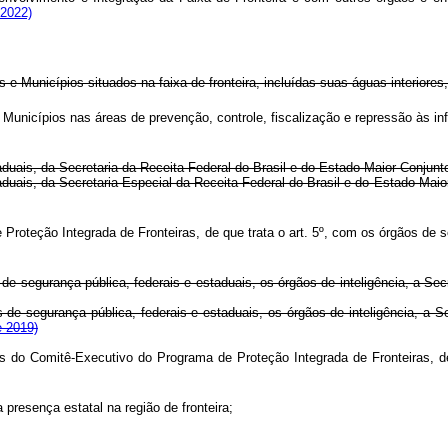
 2022)
 e Municípios situados na faixa de fronteira, incluídas suas águas interiores
 Municípios nas áreas de prevenção, controle, fiscalização e repressão às i
taduais, da Secretaria da Receita Federal do Brasil e do Estado-Maior Conjun
staduais, da Secretaria Especial da Receita Federal do Brasil e do Estado-M
e Proteção Integrada de Fronteiras, de que trata o art. 5º, com os órgãos 
 de segurança pública, federais e estaduais, os órgãos de inteligência, a Se
 de segurança pública, federais e estaduais, os órgãos de inteligência, a S
e 2019)
ãos do Comitê-Executivo do Programa de Proteção Integrada de Fronteiras,
 presença estatal na região de fronteira;