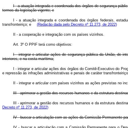
I - a atuação integrada e coordenada dos órgãos de segurança públic
termos da legislação vigente; e
I - a atuação integrada e coordenada dos órgãos federais, estadua
transfronteiriço; e
(Redação dada pelo Decreto nº 11.273, de 2022)
II - a cooperação e integração com os países vizinhos.
Art. 3º O PPIF terá como objetivos:
I - integrar e articular ações de segurança pública da União, de i
interiores, e na costa marítima;
I - integrar e articular ações dos órgãos do Comitê-Executivo do Pr
e repressão às infrações administrativas e penais de caráter transfronte
II - integrar e articular com países vizinhos as ações previstas no inci
III - aprimorar a gestão dos recursos humanos e da estrutura destinada
III - aprimorar a gestão dos recursos humanos e da estrutura destin
Decreto nº 11.273, de 2022)
IV - buscar a articulação com as ações da Comissão Permanente par
IV - buscar a articulação com a Comissão Permanente para o Des