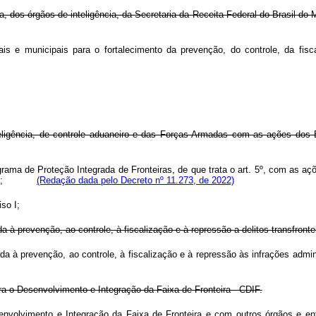
a, dos órgãos de inteligência, da Secretaria da Receita Federal do Brasil d
is e municipais para o fortalecimento da prevenção, do controle, da fisc
nteligência, de controle aduaneiro e das Forças Armadas com as ações dos 
ograma de Proteção Integrada de Fronteiras, de que trata o art. 5º, com as a
iriço;
(Redação dada pelo Decreto nº 11.273, de 2022)
so I;
 à prevenção, ao controle, à fiscalização e à repressão a delitos transfrontei
ada à prevenção, ao controle, à fiscalização e à repressão às infrações admi
a o Desenvolvimento e Integração da Faixa de Fronteira - CDIF.
envolvimento e Integração da Faixa de Fronteira e com outros órgãos e e