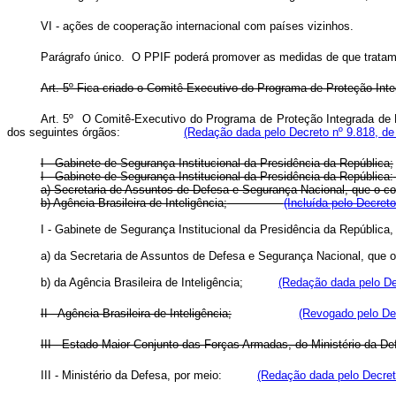
VI - ações de cooperação internacional com países vizinhos.
Parágrafo único. O PPIF poderá promover as medidas de que tratam o
Art. 5º Fica criado o Comitê-Executivo do Programa de Proteção Inte
Art. 5º O Comitê-Executivo do Programa de Proteção Integrada de 
dos seguintes órgãos:
(Redação dada pelo Decreto nº 9.818, de
I - Gabinete de Segurança Institucional da Presidência da República;
I - Gabinete de Segurança Institucional da Presidência da República:
a) Secretaria de Assuntos de Defesa e Segurança Nacional, que o co
b) Agência Brasileira de Inteligência;
(Incluída pelo Decreto
I - Gabinete de Segurança Institucional da Presidência da Repúbli
a) da Secretaria de Assuntos de Defesa e Segurança Nacional, qu
b) da Agência Brasileira de Inteligência;
(Redação dada pelo De
II - Agência Brasileira de Inteligência;
(Revogado pelo Dec
III - Estado-Maior Conjunto das Forças Armadas, do Ministério da De
III - Ministério da Defesa, por meio:
(Redação dada pelo Decret