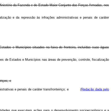
o Ministério da Fazenda e do Estado-Maior Conjunto das Forças Armadas, nos
alização e da repressão às infrações administrativas e penais de caráter
Estados e Municípios situados na faixa de fronteira, incluídas suas águas
ções de Estados e Municípios nas áreas de prevenção, controle, fiscalização
riços; e
nistrativas e penais de caráter transfronteiriço; e
(Redação dada pelo
ntidades que executem ações para o desenvolvimento socioeconômico e a