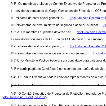
§ 3º Os membros titulares do Comitê-Executivo do Programa de Prot
I - servidores ocupantes de Cargo Comissionado Executivo - CCE ou
II - militares de nível oficial-general; ou
(Incluído pelo Decreto nº 
III - diplomatas de nível ministro de segunda classe ou superior.
(
§ 3º-A Os membros suplentes deverão ser:
(Incluído pelo Decret
I - servidores ocupantes de CCE ou de FCE de nível 13 ou superi
II - militares de nível oficial superior; ou
(Incluído pelo Decreto nº 
III - diplomatas de nível segundo secretário ou superior.
(Incluído
§ 3º-B O Ministério Público Federal será convidado para participar 
§ 4º A participação no Comitê será considerada prestação de serviço
§ 4º O Comitê-Executivo poderá convidar representantes de outr
§ 5º O Comitê-Executivo se reunirá, em caráter ordinário, a cada 
§ 5º O Comitê-Executivo do Programa de Proteção Integrada de Front
pelo Decreto nº 11.273, de 2022)
§ 6º O quórum de reunião do Comitê-Executivo é de maioria absolut