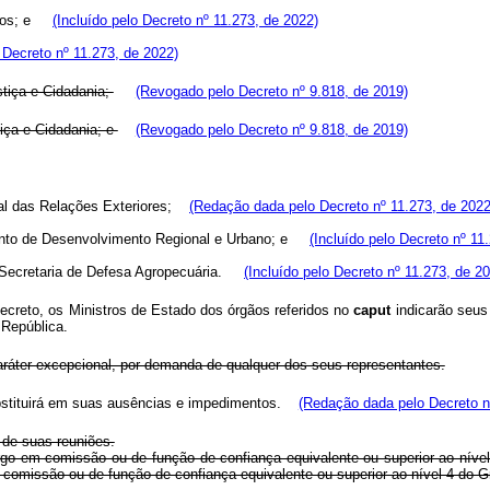
os; e
(Incluído pelo Decreto nº 11.273, de 2022)
o Decreto nº 11.273, de 2022)
stiça e Cidadania;
(Revogado pelo Decreto nº 9.818, de 2019)
tiça e Cidadania; e
(Revogado pelo Decreto nº 9.818, de 2019)
ral das Relações Exteriores;
(Redação dada pelo Decreto nº 11.273, de 2022
ento de Desenvolvimento Regional e Urbano; e
(Incluído pelo Decreto nº 11
a Secretaria de Defesa Agropecuária.
(Incluído pelo Decreto nº 11.273, de 2
ecreto, os Ministros de Estado dos órgãos referidos no
caput
indicarão seus
 República.
aráter excepcional, por demanda de qualquer dos seus representantes.
bstituirá em suas ausências e impedimentos.
(Redação dada pelo Decreto n
 de suas reuniões.
go em comissão ou de função de confiança equivalente ou superior ao nível
go em comissão ou de função de confiança equivalente ou superior ao ní