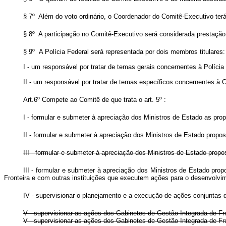
§ 7º Além do voto ordinário, o Coordenador do Comitê-Executivo ter
§ 8º A participação no Comitê-Executivo será considerada prestação 
§ 9º A Polícia Federal será representada por dois membros titul
I - um responsável por tratar de temas gerais concernentes à Polí
II - um responsável por tratar de temas específicos concernentes
Art.6º Compete ao Comitê de que trata o art. 5º :
I - formular e submeter à apreciação dos Ministros de Estado as pr
II - formular e submeter à apreciação dos Ministros de Estado propos
III - formular e submeter à apreciação dos Ministros de Estado pro
III - formular e submeter à apreciação dos Ministros de Estado p
Fronteira e com outras instituições que executem ações para o desenvolv
IV - supervisionar o planejamento e a execução de ações conjuntas 
V - supervisionar as ações dos Gabinetes de Gestão Integrada de Front
V - supervisionar as ações dos Gabinetes de Gestão Integrada de 