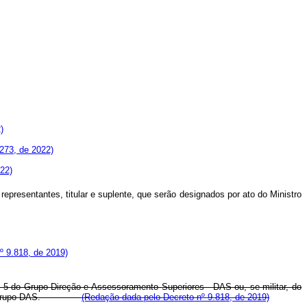
)
.273, de 2022)
022)
 representantes, titular e suplente, que serão designados por ato do Ministro
º 9.818, de 2019)
 5 do Grupo-Direção e Assessoramento Superiores - DAS ou, se militar, do
vel 4 do Grupo-DAS.
(Redação dada pelo Decreto nº 9.818, de 2019)