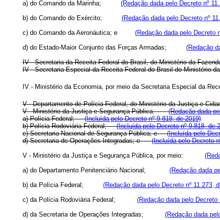
a) do Comando da Marinha;
(Redação dada pelo Decreto nº 11.
b) do Comando do Exército;
(Redação dada pelo Decreto nº 11
c) do Comando da Aeronáutica; e
(Redação dada pelo Decreto n
d) do Estado-Maior Conjunto das Forças Armadas;
(Redação da
IV - Secretaria da Receita Federal do Brasil, do Ministério da Fazend
IV - Secretaria Especial da Receita Federal do Brasil do Ministério
IV - Ministério da Economia, por meio da Secretaria Especial da R
V - Departamento de Polícia Federal, do Ministério da Justiça e Cida
V - Ministério da Justiça e Segurança Pública:
(Redação dada pel
a) Polícia Federal;
(Incluída pelo Decreto nº 9.818, de 2019)
b) Polícia Rodoviária Federal;
(Incluída pelo Decreto nº 9.818, de 
c) Secretaria Nacional de Segurança Pública; e
(Incluída pelo Dec
d) Secretaria de Operações Integradas; e
(Incluída pelo Decreto n
V - Ministério da Justiça e Segurança Pública, por meio:
(Reda
a) do Departamento Penitenciário Nacional;
(Redação dada pe
b) da Polícia Federal;
(Redação dada pelo Decreto nº 11.273, d
c) da Polícia Rodoviária Federal;
(Redação dada pelo Decreto 
d) da Secretaria de Operações Integradas;
(Redação dada pelo