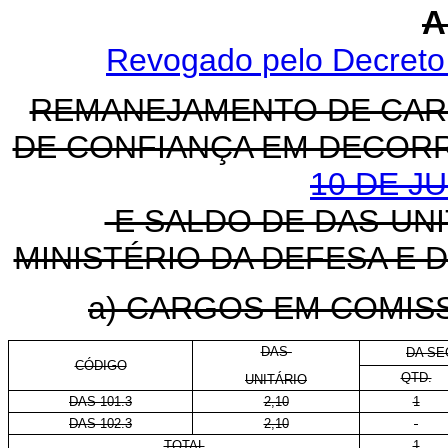
A
Revogado pelo Decreto 
REMANEJAMENTO DE CAR
DE CONFIANÇA EM DECOR
10 DE J
E SALDO DE DAS-UNI
MINISTÉRIO DA DEFESA E 
a) CARGOS EM COMIS
DAS-
DA SE
CÓDIGO
QTD.
UNITÁRIO
DAS 101.3
2,10
1
DAS 102.3
2,10
-
TOTAL
1