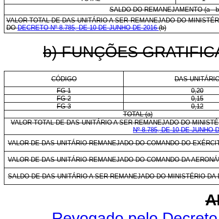
SALDO DO REMANEJAMENTO (a - b
VALOR TOTAL DE DAS-UNITÁRIO A SER REMANEJADO DO MINISTÉ
DO
DECRETO Nº 8.785, DE 10 DE JUNHO DE 2016
(b)
b) FUNÇÕES GRATIFIC
CÓDIGO
DAS-UNITÁRI
FG-1
0,20
FG-2
0,15
FG-3
0,12
TOTAL (a)
VALOR TOTAL DE DAS-UNITÁRIO A SER REMANEJADO DO MINIST
Nº 8.785, DE 10 DE JUNHO 
VALOR DE DAS-UNITÁRIO REMANEJADO DO COMANDO DO EXÉRCIT
VALOR DE DAS-UNITÁRIO REMANEJADO DO COMANDO DA AERONÁU
SALDO DE DAS-UNITÁRIO A SER REMANEJADO DO MINISTÉRIO DA DEFE
A
Revogado pelo Decreto 