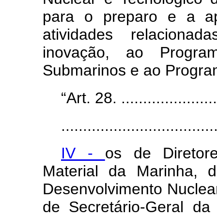
para o preparo e a a
atividades relacionad
inovação, ao Progra
Submarinos e ao Progra
“Art. 28. .......................
...................................
IV -
os de Diretor
Material da Marinha, 
Desenvolvimento Nuclear
de Secretário-Geral d