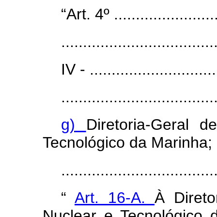
“Art. 4º .........................
...................................
IV - ..............................
...................................
g)
Diretoria-Geral 
Tecnológico da Marinha;
..................................
“
Art. 16-A.
À Direto
Nuclear e Tecnológico 