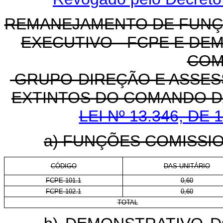
REMANEJAMENTO DE FUNÇ
EXECUTIVO - FCPE E D
COM
GRUPO-DIREÇÃO E ASSES
EXTINTOS DO COMANDO D
LEI Nº 13.346, DE
a) FUNÇÕES COMISSI
CÓDIGO
DAS-UNITÁRIO
FCPE 101.1
0,60
FCPE 102.1
0,60
TOTAL