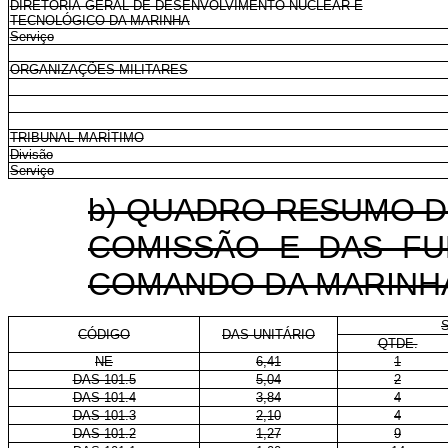
DIRETORIA-GERAL DE DESENVOLVIMENTO NUCLEAR E
TECNOLÓGICO DA MARINHA
Serviço
ORGANIZAÇÕES MILITARES
TRIBUNAL MARÍTIMO
Divisão
Serviço
b) QUADRO RESUMO 
COMISSÃO E DAS FU
COMANDO DA MARINH
CÓDIGO
DAS-UNITÁRIO
QTDE.
NE
6,41
1
DAS 101.5
5,04
2
DAS 101.4
3,84
4
DAS 101.3
2,10
4
DAS 101.2
1,27
9