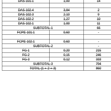
DAS 101.1
1,00
14
DAS 102.4
3,84
2
DAS 102.3
2,10
9
DAS 102.2
1,27
10
DAS 102.1
1,00
11
SUBTOTAL 1
66
FCPE 101.1
0,60
-
FCPE 102.1
0,60
-
SUBTOTAL 2
-
FG-1
0,20
215
FG-2
0,15
246
FG-3
0,12
333
SUBTOTAL 3
794
TOTAL (1 + 2 + 3)
860