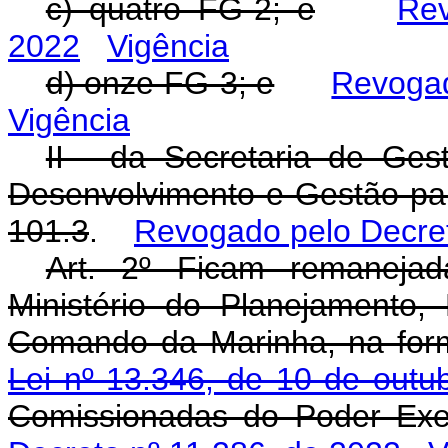
c) quatro FG-2; e
Rev
2022
Vigência
d) onze FG-3; e
Revogad
Vigência
II - da Secretaria de Ges
Desenvolvimento e Gestão p
101.3
.
Revogado pelo Decret
Art. 2º Ficam remanejad
Ministério do Planejamento
Comando da Marinha, na fo
Lei nº 13.346, de 10 de out
Comissionadas do Poder Exe