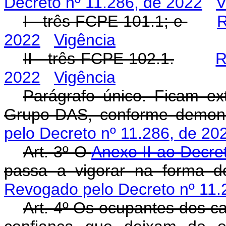
Decreto nº 11.286, de 2022
V
I - três FCPE 101.1; e
R
2022
Vigência
II - três FCPE 102.1.
R
2022
Vigência
Parágrafo único. Ficam ex
Grupo-DAS, conforme demons
pelo Decreto nº 11.286, de 20
Art. 3º O
Anexo II ao Decre
passa a vigorar na forma 
Revogado pelo Decreto nº 11.
Art. 4º Os ocupantes dos c