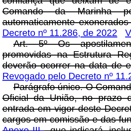
confiança que deixam de ex
Comando da Marinha po
automaticamente exonerados
Decreto nº 11.286, de 2022
V
Art. 5º Os apostilamen
promovidas na Estrutura R
deverão ocorrer na data de 
Revogado pelo Decreto nº 11.
Parágrafo único. O Comanda
Oficial da União, no prazo 
entrada em vigor deste Decret
cargos em comissão e das fun
Anexo III
, que indicará, inc