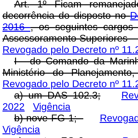
Art. 1º Ficam remanej
decorrência do disposto no
D
2016
, os seguintes cargo
Assessoramento Superiores - 
Revogado pelo Decreto nº 11.
I - do Comando da Marinh
Ministério do Planejament
Revogado pelo Decreto nº 11.
a) um DAS 102.3;
Rev
2022
Vigência
b) nove FG-1;
Revogad
Vigência