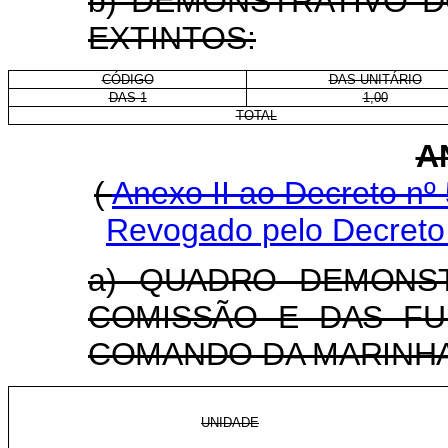
b) DEMONSTRATIVO 
EXTINTOS:
CÓDIGO
DAS-UNITÁRIO
DAS-1
1,00
TOTAL
A
(
Anexo II ao Decreto nº
Revogado pelo Decreto 
a) QUADRO DEMONS
COMISSÃO E DAS FU
COMANDO DA MARINHA
UNIDADE