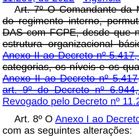
A
rt. 7º O Comandante da M
do regimento interno, perm
DAS com FCPE, desde que nã
estrutura organizacional bá
Anexo II ao Decreto nº 5.417
categorias, os níveis e os qua
Anexo II ao Decreto nº 5.41
art. 9º do Decreto nº 6.94
Revogado pelo Decreto nº 11.
Art. 8º O
Anexo I ao Decret
com as seguintes alterações: