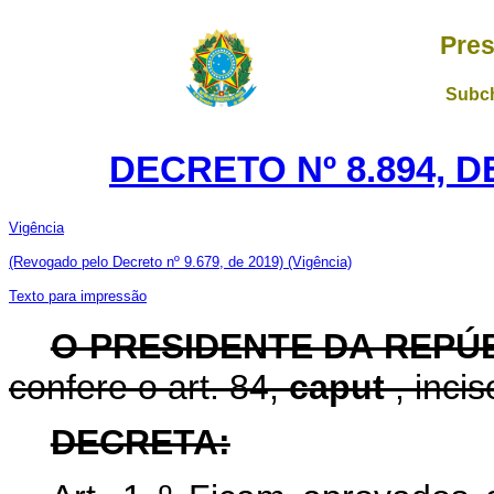
Pres
Subch
DECRETO Nº 8.894, 
Vigência
(Revogado pelo Decreto nº 9.679, de 2019)
(Vigência)
Texto para impressão
O PRESIDENTE DA REPÚ
confere o art. 84,
caput
, inci
DECRETA: