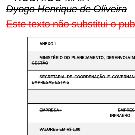
Dyogo Henrique de Oliveira
Este texto não substitui o p
ANEXO I
MINISTÉRIO DO PLANEJAMENTO, DESENVOLVI
GESTÃO
SECRETARIA DE COORDENAÇÃO E GOVERNAN
EMPRESAS ESTAIS
EMPRESA :
EMPRES
INFRAERO
VALORES EM R$ 1,00