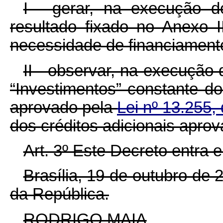
I - gerar, na execução 
resultado fixado no Anexo I
necessidade de financiamento
II - observar, na execução 
“Investimentos” constante d
aprovado pela
Lei nº 13.255,
dos créditos adicionais apro
Art. 3º Este Decreto entra 
Brasília, 19 de outubro de
da República.
RODRIGO MAIA