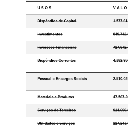
U S O S
V A L O
Dispêndios de Capital
1.577.61
Investimentos
849.742
Inversões Financeiras
727.872
Dispêndios Correntes
4.382.95
Pessoal e Encargos Sociais
2.510.02
Materiais e Produtos
47.567.2
Serviços de Terceiros
914.690
Utilidades e Serviços
227.243