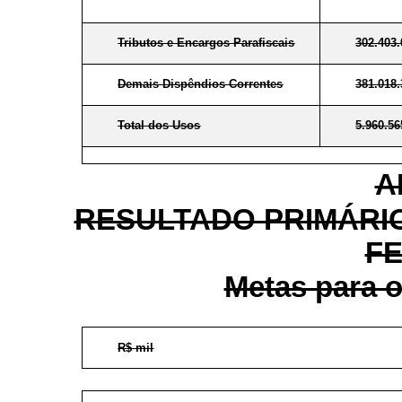
Tributos e Encargos Parafiscais
302.403
Demais Dispêndios Correntes
381.018
Total dos Usos
5.960.56
A
RESULTADO PRIMÁRI
F
Metas para o
R$ mil