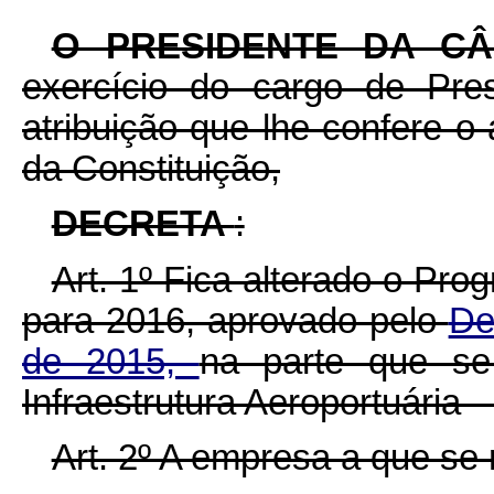
O PRESIDENTE DA C
exercício do cargo de Pre
atribuição que lhe confere o 
da Constituição,
DECRETA
:
Art. 1º Fica alterado o Pr
para 2016, aprovado pelo
De
de 2015,
na parte que se
Infraestrutura Aeroportuária -
Art. 2º A empresa a que se r