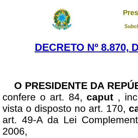
Pres
Subch
DECRETO Nº 8.870, 
O
PRESIDENTE DA REPÚ
confere o art. 84,
caput
, in
vista o disposto
no art. 170,
c
art. 49-A da Lei Complemen
2006,