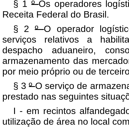
§ 1
º
Os operadores logíst
Receita Federal do Brasil.
§ 2
º
O operador logísti
serviços relativos a habilit
despacho aduaneiro, conso
armazenamento das mercadori
por meio próprio ou de terceiro
§ 3
º
O serviço de armazen
prestado nas seguintes situaçõ
I - em recintos alfandegad
utilização de área no local com