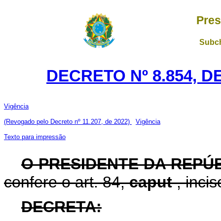
Pres
Subch
DECRETO Nº 8.854, D
Vigência
(Revogado pelo Decreto nº 11.207, de 2022)
Vigência
Texto para impressão
O PRESIDENTE DA REPÚ
confere o art. 84,
caput
, inci
DECRETA: