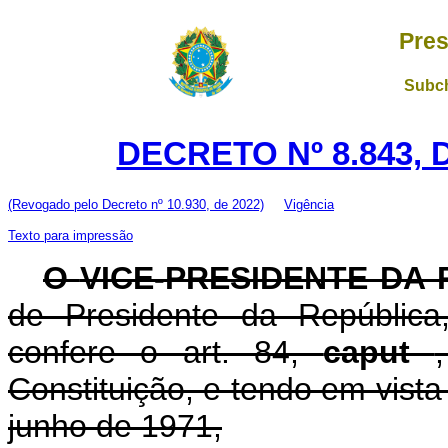
Pres
Subch
DECRETO Nº 8.843, 
(Revogado pelo Decreto nº 10.930, de 2022)
Vigência
Texto para impressão
O
VICE-PRESIDENTE DA
de Presidente da República
confere o art. 84,
caput
Constituição, e tendo em vista
junho de 1971,