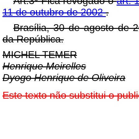
Art.3º Fica revogado o
art.
11 de outubro de 2002
.
Brasília, 30 de agosto de 
da República.
MICHEL TEMER
Henrique Meirelles
Dyogo Henrique de Oliveira
Este texto não substitui o pu