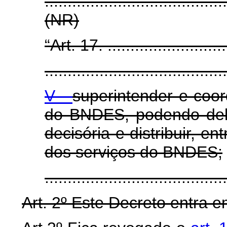
.......................................
(NR)
“Art. 17. ............................
........................................
V -
superintender e coo
do BNDES, podendo del
decisória e distribuir, e
dos serviços do BNDES;
......................................
Art. 2º Este Decreto entra e