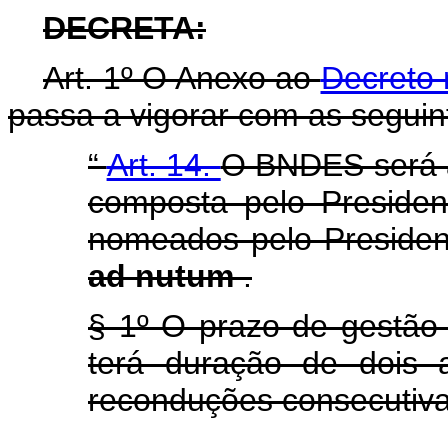
DECRETA:
Art. 1º O Anexo ao
Decreto 
passa a vigorar com as seguin
“
Art. 14.
O BNDES será a
composta pelo President
nomeados pelo Presiden
ad nutum
.
§ 1º O prazo de gestão 
terá duração de dois 
reconduções consecutiva