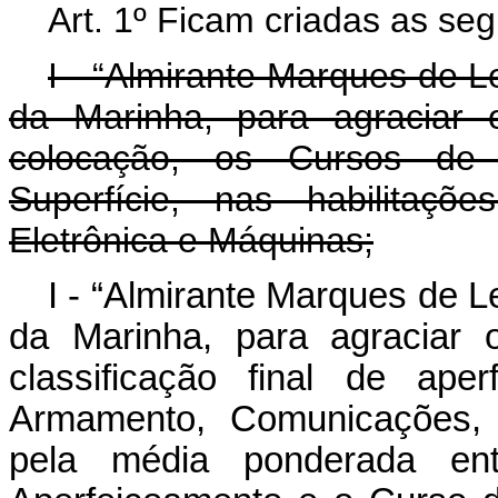
Art. 1º Ficam criadas as se
I - “Almirante Marques de 
da Marinha, para agraciar o
colocação, os Cursos de 
Superfície, nas habilitaç
Eletrônica e Máquinas;
I - “Almirante Marques de 
da Marinha, para agraciar o
classificação final de ape
Armamento, Comunicações, E
pela média ponderada en