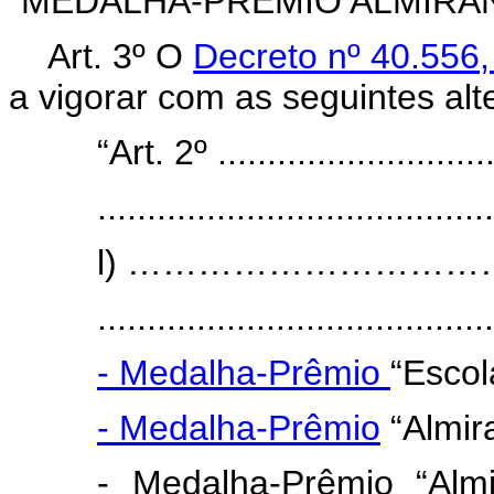
“MEDALHA-PRÊMIO ALMIRA
Art. 3º O
Decreto nº 40.556
a vigorar com as seguintes alt
“Art. 2º .............................
........................................
l) …………………………………........
........................................
- Medalha-Prêmio
“Escol
- Medalha-Prêmio
“Almir
- Medalha-Prêmio “Alm