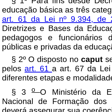
§ 1º Para fins desde Decre
educação básica as três categ
art. 61 da Lei nº 9.394, d
Diretrizes e Bases da Educaç
pedagogos e funcionários 
públicas e privadas da educaç
§ 2º O disposto no
caput
s
pelos
art. 61
a art. 67 da Le
diferentes etapas e modalidad
o
§ 3
O Ministério da E
Nacional de Formação dos P
deverá assegurar sua coerênc