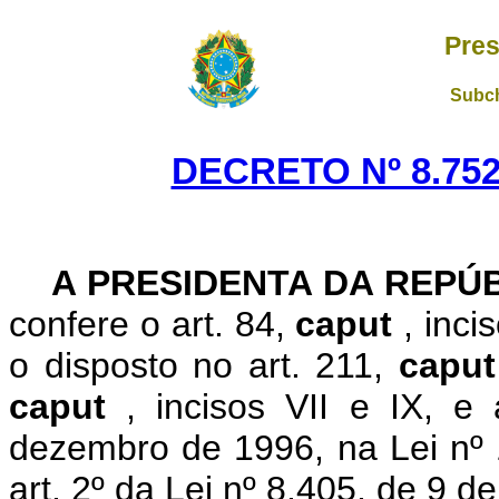
Pres
Subch
DECRETO Nº 8.752
A PRESIDENTA DA REPÚ
confere o art. 84,
caput
, inci
o disposto no art. 211,
capu
caput
,
incisos VII e IX, e
dezembro de 1996, na Lei nº 
art. 2º da Lei
nº
8.405, de 9 de