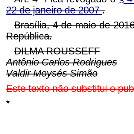
22 de janeiro de 2007
.
Brasília, 4 de maio de 201
República.
DILMA ROUSSEFF
Antônio Carlos Rodrigues
Valdir Moysés Simão
Este texto não substitui o p
*