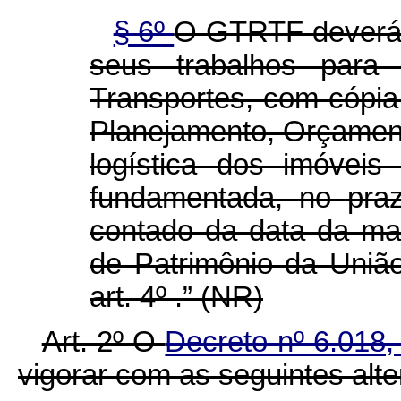
§ 6º
O GTRTF deverá a
seus trabalhos para
Transportes, com cópia
Planejamento, Orçamen
logística dos imóveis
fundamentada, no pra
contado da data da man
de Patrimônio da Uniã
art. 4º .” (NR)
Art. 2º O
Decreto nº 6.018,
vigorar com as seguintes alt