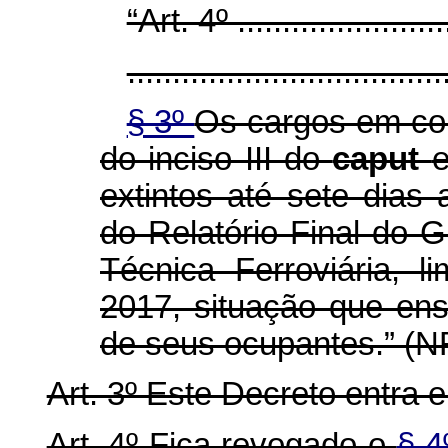
“Art. 4º .........................
...................................
§ 3º
Os cargos em com
do inciso III do
caput
e
extintos até sete dias
do Relatório Final do 
Técnica Ferroviária, l
2017, situação que en
de seus ocupantes.” (N
Art. 3º Este Decreto entra 
Art. 4º Fica revogado o
§ 4