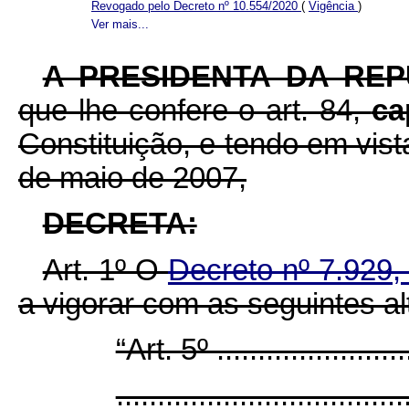
Revogado pelo Decreto nº 10.554/2020
(
Vigência
)
Ver mais...
A PRESIDENTA DA RE
que lhe confere o art. 84,
ca
Constituição, e tendo em vist
de maio de 2007,
DECRETA:
Art. 1º O
Decreto nº 7.929,
a vigorar com as seguintes al
“Art. 5º .........................
...................................