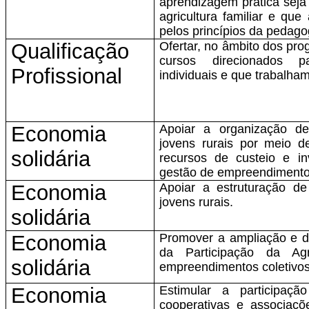
aprendizagem prática sej
agricultura familiar e que
pelos princípios da pedago
Qualificação
Ofertar, no âmbito dos prog
cursos direcionados p
Profissional
individuais e que trabalham
Economia
Apoiar a organização de
jovens rurais por meio d
solidária
recursos de custeio e in
gestão de empreendimentos
Economia
Apoiar a estruturação de
jovens rurais.
solidária
Economia
Promover a ampliação e di
da Participação da Ag
solidária
empreendimentos coletivos 
Economia
Estimular a participaçã
cooperativas e associaç