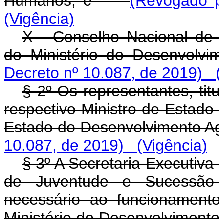
Humanos; e
(Revogado p
(Vigência)
X - Conselho Nacional de 
do Ministério do Desenvo
Decreto nº 10.087, de 2019)
§ 2º Os representantes, tit
respectivo Ministro de Estado
Estado do Desenvolvimento 
10.087, de 2019)
(Vigência)
§ 3º A Secretaria-Executiv
de Juventude e Sucessão 
necessário ao funcionament
Ministério do Desenvolvimen