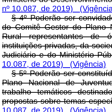
nº 10.087, de 2019)
(Vigênci
§ 4º Poderão ser convidado
do Comitê Gestor do Plano 
Rural representantes de ó
instituições privadas, da socie
Judiciário e do Ministério 
10.087, de 2019)
(Vigência)
§ 5º Poderão ser constituí
Plano Nacional de Juventu
trabalho temáticos destina
propostas sobre temas espe
10.087, de 2019)
(Vigência)