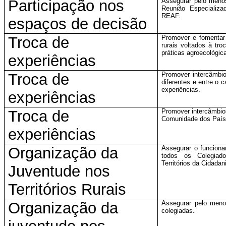
Participação nos
Assegurar pelo meno
Reunião Especializa
REAF.
espaços de decisão
Troca de
Promover e fomentar 
rurais voltados à tr
práticas agroecológic
experiências
Troca de
Promover intercâmbi
diferentes e entre o 
experiências.
experiências
Troca de
Promover intercâmbios
Comunidade dos País
experiências
Organização da
Assegurar o funcion
todos os Colegiado
Territórios da Cidadan
Juventude nos
Territórios Rurais
Organização da
Assegurar pelo meno
colegiadas.