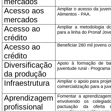
mercados
Acesso aos
Ampliar o acesso da juve
Alimentos - PAA.
mercados
Acesso ao
Ampliar a metodologia d
para a linha do Pronaf Jov
crédito
Acesso ao
Beneficiar 280 mil jovens 
crédito
Diversificação
Apoio à formação de ba
juventude rural - Program
da produção
Infraestrutura
Ampliar o apoio para projet
comercialização para a juv
Aprendizagem
Fomentar a aprendizagem pr
envolvendo os colegiado
profissional
pactuação da oferta 