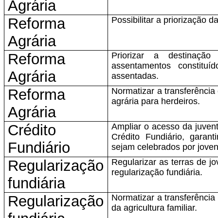
Agrária
Reforma
Possibilitar a priorização d
Agrária
Reforma
Priorizar a destinaçã
assentamentos constituí
Agrária
assentadas.
Reforma
Normatizar a transferência
agrária para herdeiros.
Agrária
Crédito
Ampliar o acesso da juven
Crédito Fundiário, garan
Fundiário
sejam celebrados por joven
Regularização
Regularizar as terras de jo
regularização fundiária.
fundiária
Regularização
Normatizar a transferência
da agricultura familiar.