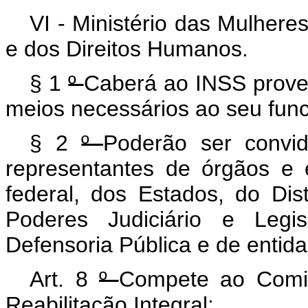
VI - Ministério das Mulhere
e dos Direitos Humanos.
§ 1
º
Caberá ao INSS prover
meios necessários ao seu fun
§ 2
º
Poderão ser convid
representantes de órgãos e 
federal, dos Estados, do Dis
Poderes Judiciário e Legis
Defensoria Pública e de entida
Art. 8
º
Compete ao Comit
Reabilitação Integral: