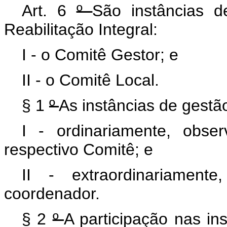
Art. 6
º
São instâncias d
Reabilitação Integral:
I - o Comitê Gestor; e
II - o Comitê Local.
§ 1
º
As instâncias de gestã
I - ordinariamente, obse
respectivo Comitê; e
II - extraordinariamen
coordenador.
§ 2
º
A participação nas in