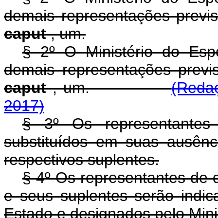
demais representações previst
caput
, um.
§ 2º O Ministério do Espo
demais representações previst
caput
, um.
(Redaç
2017)
§ 3º Os representantes 
substituídos em suas ausên
respectivos suplentes.
§ 4º Os representantes de q
e seus suplentes serão indic
Estado e designados pelo Mini