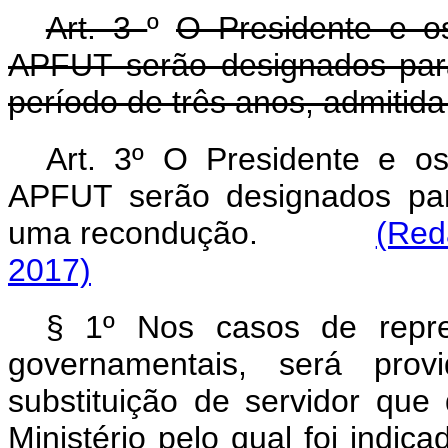
Art. 3
º
O Presidente e o
APFUT serão designados para
período de três anos, admitid
Art. 3º O Presidente e 
APFUT serão designados par
uma recondução.
(Red
2017)
§ 1º Nos casos de repre
governamentais, será prov
substituição de servidor que
Ministério pelo qual foi indic