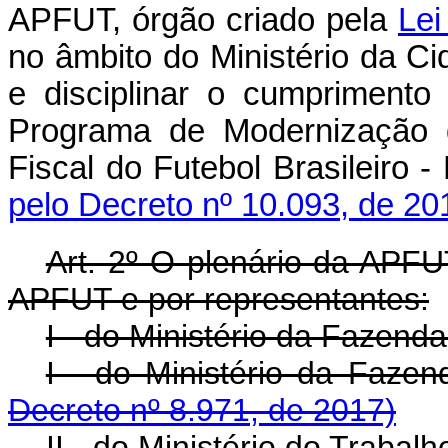
APFUT, órgão criado pela
Lei
no âmbito do Ministério da Cid
e disciplinar o cumpriment
Programa de Modernização 
Fiscal do Futebol Bras
pelo Decreto nº 10.093, de 20
Art. 2º O plenário da APFU
APFUT e por representantes:
I - do Ministério da Fazenda
I - do Ministério 
Decreto nº 8.971, de 2017)
II - do Ministério do Trabal