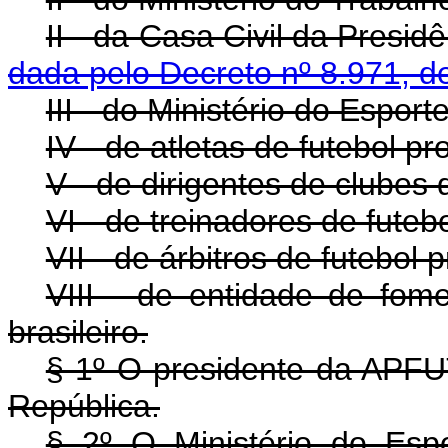
II - da Casa Civil da Presi
dada pelo Decreto nº 8.971, d
III - do Ministério do Esporte
IV - de atletas de futebol pro
V - de dirigentes de clubes d
VI - de treinadores de futebo
VII - de árbitros de futebol p
VIII - de entidade de fom
brasileiro.
§ 1º O presidente da APFU
República.
§ 2º O Ministério do Espo