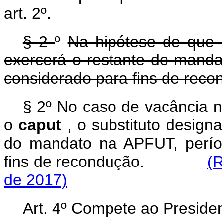
art. 2º.
§ 2
º
Na hipótese de que 
exercerá o restante do mand
considerado para fins de reco
§ 2º No caso de vacância n
o
caput
, o substituto desig
do mandato na APFUT, perío
fins de recondução.
(
de 2017)
Art. 4º Compete ao Preside