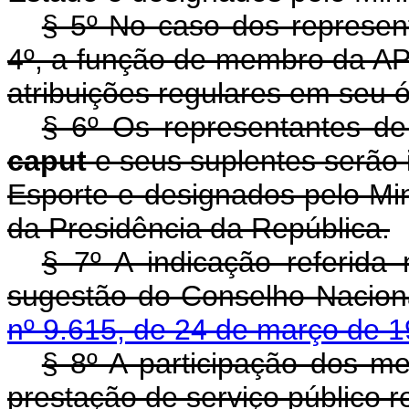
§ 5º No caso dos represent
4º, a função de membro da AP
atribuições regulares em seu 
§ 6º Os representantes de 
caput
e seus suplentes serão 
Esporte e designados pelo Min
da Presidência da República.
§ 7º A indicação referida
sugestão do Conselho Naciona
nº 9.615, de 24 de março de 
§ 8º A participação dos 
prestação de serviço público 