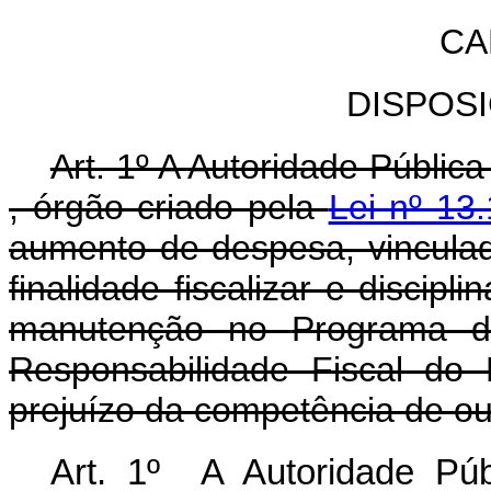
CA
DISPOS
Art. 1º A
Autoridade Públic
, órgão criado pela
Lei nº 13
aumento de despesa, vinculad
finalidade fiscalizar e discip
manutenção no
Programa d
Responsabilidade Fiscal do
prejuízo da competência de ou
Art. 1º A Autoridade Pú