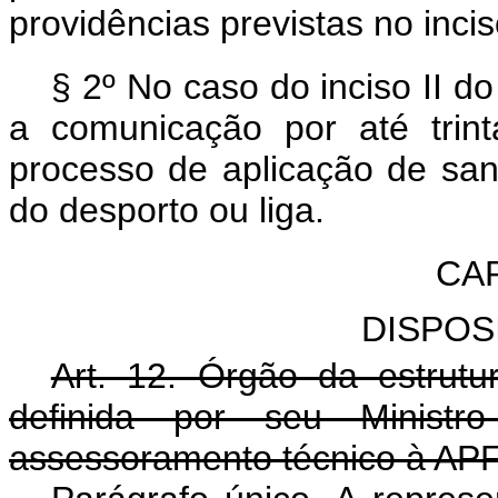
providências previstas no inci
§ 2º No caso do inciso II d
a comunicação por até trin
processo de aplicação de san
do desporto ou liga.
CAP
DISPOS
Art. 12. Órgão da estrutu
definida por seu Ministr
assessoramento técnico à AP