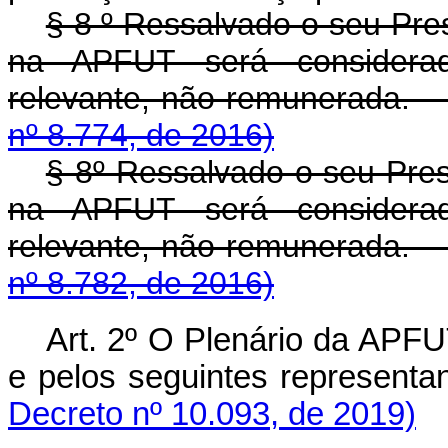
§ 8 º Ressalvado o seu Pre
na APFUT será considerad
relevante, não remun
nº 8.774, de 2016)
§ 8º Ressalvado o seu Pres
na APFUT será considerad
relevante, não remun
nº 8.782, de 2016)
Art. 2º O Plenário da APFU
e pelos seguintes rep
Decreto nº 10.093, de 2019)