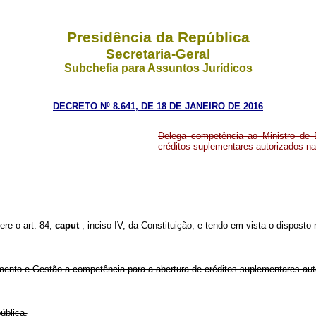
Presidência da República
Secretaria-Geral
Subchefia para Assuntos Jurídicos
DECRETO Nº 8.641, DE 18 DE JANEIRO DE 2016
Delega competência ao Ministro de 
créditos suplementares autorizados na
ere o art. 84,
caput
, inciso IV, da Constituição, e tendo em vista o disposto
mento e Gestão a competência para a abertura de créditos suplementares au
ública.