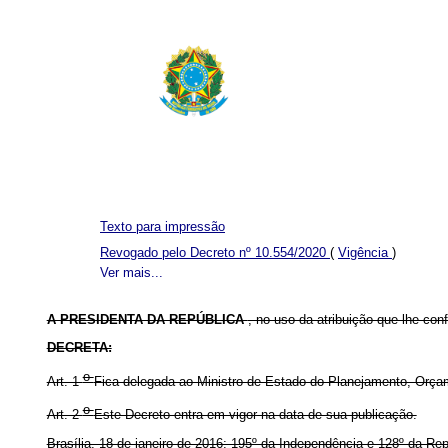
Texto para impressão
Revogado pelo Decreto nº 10.554/2020
(
Vigência
)
Ver mais...
A PRESIDENTA DA REPÚBLICA
, no uso da atribuição que lhe conf
DECRETA:
o
Art. 1
Fica delegada ao Ministro de Estado do Planejamento, Orça
o
Art. 2
Este Decreto entra em vigor na data de sua publicação.
Brasília, 18 de janeiro de 2016; 195º da Independência e 128º da Rep