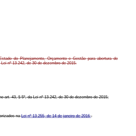
Estado do Planejamento, Orçamento e Gestão para abertura de
 Lei nº 13.242, de 30 de dezembro de 2015.
 no art. 43, § 5º, da Lei nº 13.242, de 30 de dezembro de 2015;
torizados na
Lei
nº 13.255, de 14 de janeiro de 2016
.