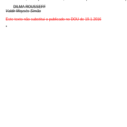
DILMA ROUSSEFF
Valdir Moysés Simão
Este texto não substitui o publicado no DOU de 19.1.2016
*