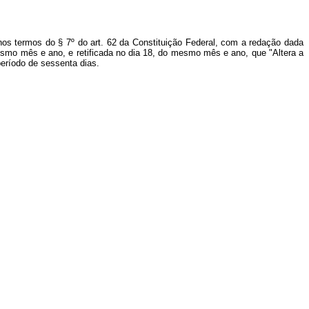
nos termos do § 7º do art. 62 da Constituição Federal, com a redação dada
 mesmo mês e ano, e retificada no dia 18, do mesmo mês e ano, que "Altera a
período de sessenta dias.