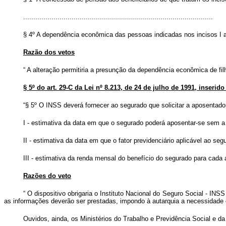
..............................................................................................
§ 4º A dependência econômica das pessoas indicadas nos incisos I a
Razão dos vetos
“
A alteração permitiria a presunção da dependência econômica de fil
§ 5º do art. 29-C da Lei nº 8.213, de 24 de julho de 1991, inserido
“§ 5º O INSS deverá fornecer ao segurado que solicitar a aposentado
I - estimativa da data em que o segurado poderá aposentar-se sem a i
II - estimativa da data em que o fator previdenciário aplicável ao segu
III - estimativa da renda mensal do benefício do segurado para cada an
Razões do veto
“
O dispositivo obrigaria o Instituto Nacional do Seguro Social - IN
as informações deverão ser prestadas, impondo à autarquia a necessidade 
Ouvidos, ainda, os Ministérios do Trabalho e Previdência Social e d