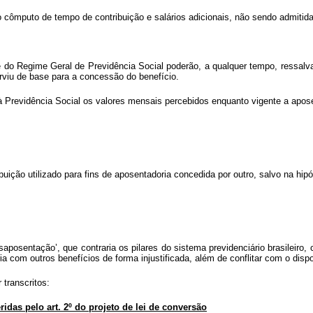
ao cômputo de tempo de contribuição e salários adicionais, não sendo admitid
 do Regime Geral de Previdência Social poderão, a qualquer tempo, ressalvad
rviu de base para a concessão do benefício.
 à Previdência Social os valores mensais percebidos enquanto vigente a apose
uição utilizado para fins de aposentadoria concedida por outro, salvo na hipót
posentação’, que contraria os pilares do sistema previdenciário brasileiro, 
a com outros benefícios de forma injustificada, além de conflitar com o dispos
 transcritos:
eridas pelo art. 2º do projeto de lei de conversão