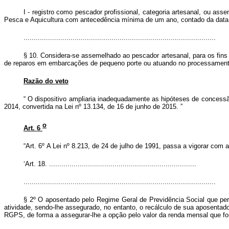
I - registro como pescador profissional, categoria artesanal, ou as
Pesca e Aquicultura com antecedência mínima de um ano, contado da data 
..............................................................................................
§ 10. Considera-se assemelhado ao pescador artesanal, para os fins 
de reparos em embarcações de pequeno porte ou atuando no processamento d
Razão do veto
“
O dispositivo ampliaria inadequadamente as hipóteses de concessão
2014, convertida na Lei nº 13.134, de 16 de junho de 2015.
”
o
Art. 6
“Art. 6º
A Lei nº 8.213, de 24 de julho de 1991, passa a vigorar com 
‘Art. 18. ........................................................................
..............................................................................................
§ 2º O aposentado pelo Regime Geral de Previdência Social que per
atividade, sendo-lhe assegurado, no entanto, o recálculo de sua aposentado
RGPS, de forma a assegurar-lhe a opção pelo valor da renda mensal que fo