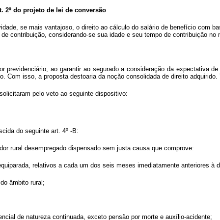
t. 2º do projeto de lei de conversão
idade, se mais vantajoso, o direito ao cálculo do salário de benefício com b
 de contribuição, considerando-se sua idade e seu tempo de contribuição no
ator previdenciário, ao garantir ao segurado a consideração da expectativa d
o. Com isso, a proposta destoaria da noção consolidada
de direito adquirido.
licitaram pelo veto ao seguinte dispositivo:
scida do seguinte art. 4º -B:
lhador rural desempregado dispensado sem justa causa que comprove:
la equiparada, relativos a cada um dos seis meses imediatamente anteriores à 
 do âmbito rural;
encial de natureza continuada, exceto pensão por morte e auxílio-acidente;