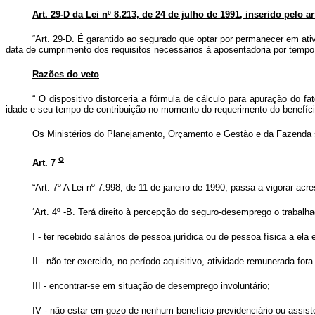
Art. 29-D da Lei nº 8.213, de 24 de julho de 1991, inserido pelo ar
“Art. 29-D. É garantido ao segurado que optar por permanecer em ativ
data de cumprimento dos requisitos necessários à aposentadoria por tempo
Razões do veto
“
O dispositivo distorceria a fórmula de cálculo para apuração do f
idade e seu tempo de contribuição no momento do requerimento do benefíci
Os Ministérios do Planejamento, Orçamento e Gestão e da Fazenda so
o
Art. 7
“Art. 7º A Lei nº 7.998, de 11 de janeiro de 1990, passa a vigorar acre
‘Art. 4º -B. Terá direito à percepção do seguro-desemprego o traba
I - ter recebido salários de pessoa jurídica ou de pessoa física a e
II - não ter exercido, no período aquisitivo, atividade remunerada fora
III - encontrar-se em situação de desemprego involuntário;
IV - não estar em gozo de nenhum benefício previdenciário ou assist