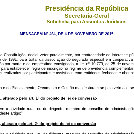
Presidência da República
Secretaria-Geral
Subchefia para Assuntos Jurídicos
MENSAGEM Nº 464, DE 4 DE NOVEMBRO DE 2015.
Constituição, decidi vetar parcialmente, por contrariedade ao interesse p
o de 1991, para tratar da associação do segurado especial em cooperativa de
ensão por morte e de empréstimo consignado, a Lei nº 10.779, de 25 de nove
 para estabelecer regra de inscrição no regime de previdência complementar d
realizados por participantes e assistidos com entidades fechadas e abertas 
da e do Planejamento, Orçamento e Gestão manifestaram-se pelo veto aos seg
, alterado pelo art. 1º do projeto de lei de conversão
e a atividade rural, ou de dirigente, membro de conselho de administração 
deste artigo;”
, alterado pelo art. 2º do projeto de lei de conversão