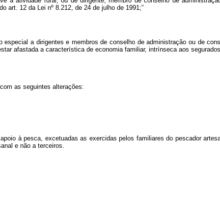
e a atividade rural, ou de dirigente, membro de conselho de administração 
do art. 12 da Lei nº 8.212, de 24 de julho de 1991;”
 especial a dirigentes e membros de conselho de administração ou de conse
star afastada a característica de economia familiar, intrínseca aos segurado
 com as seguintes alterações:
 apoio à pesca, excetuadas as exercidas pelos familiares do pescador artesa
anal e não a terceiros.