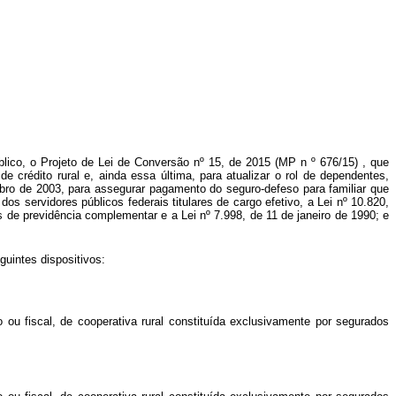
úblico, o Projeto de Lei de Conversão nº 15, de 2015
(MP n
º
676/15)
, que
 crédito rural e, ainda essa última, para atualizar o rol de dependentes,
mbro de 2003, para assegurar pagamento do seguro-defeso para familiar que
os servidores públicos federais titulares de cargo efetivo, a Lei nº 10.820,
de previdência complementar e a Lei nº 7.998, de 11 de janeiro de 1990; e
uintes dispositivos:
ou fiscal, de cooperativa rural constituída exclusivamente por segurados