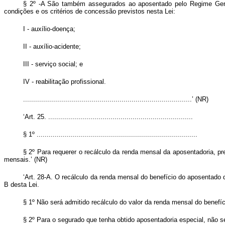
§ 2º -A São também assegurados ao aposentado pelo Regime Geral
condições e os critérios de concessão previstos nesta Lei:
I - auxílio-doença;
II - auxílio-acidente;
III - serviço social; e
IV - reabilitação profissional.
....................................................................................’ (NR)
‘Art. 25. ........................................................................
§ 1º ................................................................................
§ 2º
Para requerer o recálculo da renda mensal da aposentadoria, pr
mensais.’ (NR)
‘Art. 28-A. O recálculo da renda mensal do benefício do aposentado d
B desta Lei.
§
1º Não será admitido recálculo do valor da renda mensal do benefí
§ 2º Para o segurado que tenha obtido aposentadoria especial, não se