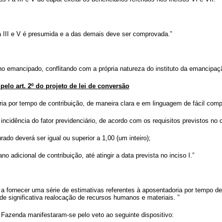
 III e V é presumida e a das demais deve ser comprovada.”
ho emancipado, conflitando com a própria natureza do instituto da emancipaçã
 pelo art. 2º do projeto de lei de conversão
ria por tempo de contribuição, de maneira clara e em linguagem de fácil com
ncidência do fator previdenciário, de acordo com os requisitos previstos no
rado deverá ser igual ou superior a 1,00 (um inteiro);
o adicional de contribuição, até atingir a data prevista no inciso I.”
SS a fornecer uma série de estimativas referentes à aposentadoria por tempo d
de significativa realocação de recursos humanos e materiais.
”
a Fazenda manifestaram-se pelo veto ao seguinte dispositivo: