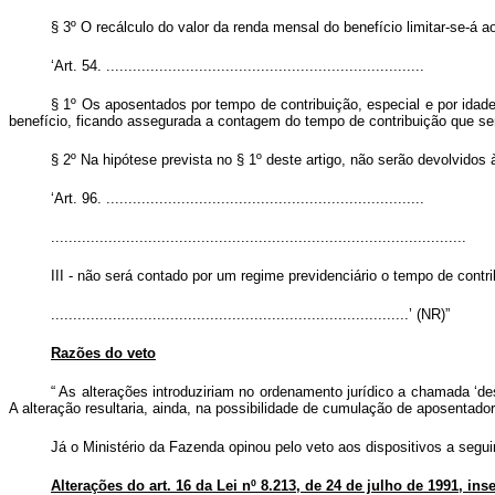
§ 3º O recálculo do valor da renda mensal do benefício limitar-se-á 
‘Art. 54. ........................................................................
§ 1º Os aposentados por tempo de contribuição, especial e por idade
benefício, ficando assegurada a contagem do tempo de contribuição que se
§ 2º Na hipótese prevista no § 1º deste artigo, não serão devolvidos
‘Art. 96. ........................................................................
..............................................................................................
III - não será contado por um regime previdenciário o tempo de contrib
.................................................................................’ (NR)”
Razões do veto
“
As alterações introduziriam no ordenamento jurídico a chamada ‘desa
A alteração resultaria, ainda, na possibilidade de cumulação de aposentadori
Já o Ministério da Fazenda opinou pelo veto aos dispositivos a seguir
Alterações do art. 16 da Lei nº 8.213, de 24 de julho de 1991, ins