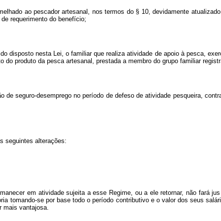
semelhado ao pescador artesanal, nos termos do § 10, devidamente atualizado
de requerimento do benefício;
do disposto nesta Lei, o familiar que realiza atividade de apoio à pesca, ex
o produto da pesca artesanal, prestada a membro do grupo familiar registrad
 de seguro-desemprego no período de defeso de atividade pesqueira, contrar
as seguintes alterações:
manecer em atividade sujeita a esse Regime, ou a ele retornar, não fará j
ria tomando-se por base todo o período contributivo e o valor dos seus salár
r mais vantajosa.