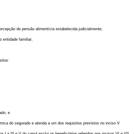
percepção de pensão alimentícia estabelecida judicialmente;
 entidade familiar;
sitos:
ado; e
ica do segurado e atenda a um dos requisitos previstos no inciso V.
s I a III e V do
caput
exclui os beneficiários referidos nos incisos VI e VII.