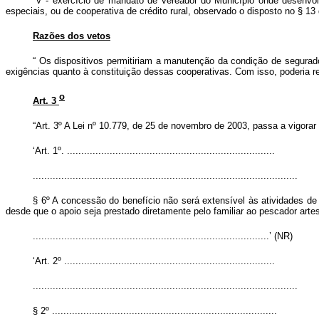
“V - exercício de mandato de vereador do Município onde desenvolv
especiais, ou de cooperativa de crédito rural, observado o disposto no § 13 
Razões dos vetos
“
Os dispositivos permitiriam a manutenção da condição de segurado
exigências quanto à constituição dessas cooperativas. Com isso, poderia re
o
Art. 3
“Art. 3º A Lei nº 10.779, de 25 de novembro de 2003, passa a vigorar
‘Art. 1º. .........................................................................
.............................................................................................
§ 6º A concessão do benefício não será extensível às atividades de
desde que o apoio seja prestado diretamente pelo familiar ao pescador artes
...................................................................................’ (NR)
‘Art. 2º ..........................................................................
.............................................................................................
§ 2º ...............................................................................