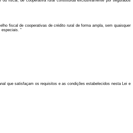
ou fiscal, de cooperativa rural constituída exclusivamente por segurados
lho fiscal de cooperativas de crédito rural de forma ampla, sem quaisquer
s especiais.
”
nal que satisfaçam os requisitos e as condições estabelecidos nesta Lei e