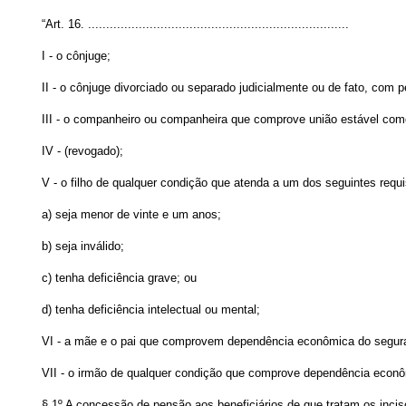
“Art. 16. ........................................................................
I - o cônjuge;
II - o cônjuge divorciado ou separado judicialmente ou de fato, com 
III - o companheiro ou companheira que comprove união estável como
IV - (revogado);
V - o filho de qualquer condição que atenda a um dos seguintes requi
a) seja menor de vinte e um anos;
b) seja inválido;
c) tenha deficiência grave; ou
d) tenha deficiência intelectual ou mental;
VI - a mãe e o pai que comprovem dependência econômica do segur
VII - o irmão de qualquer condição que comprove dependência econôm
§ 1º A concessão de pensão aos beneficiários de que tratam os inciso