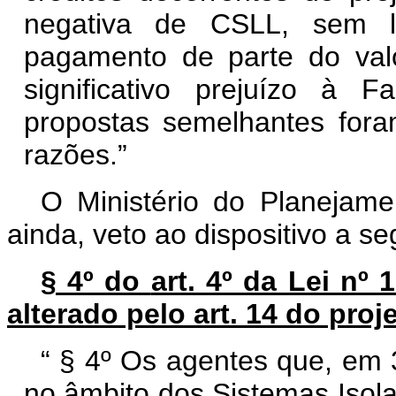
negativa de CSLL, sem l
pagamento de parte do valo
significativo prejuízo à 
propostas semelhantes fo
razões.”
O Ministério do Planejame
ainda, veto ao dispositivo a seg
§ 4º do
art. 4º da Lei nº
alterado pelo art. 14 do proj
“
§ 4º Os agentes que, em
no âmbito dos Sistemas Isol