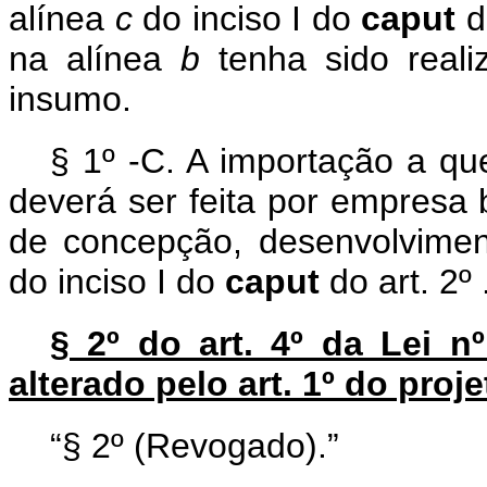
alínea
c
do inciso I do
caput
d
na alínea
b
tenha sido real
insumo.
§ 1º -C. A importação a qu
deverá ser feita por empresa 
de concepção, desenvolvimen
do inciso I do
caput
do art. 2º 
§ 2º do art. 4º da Lei n
alterado pelo art. 1º do proje
“§ 2º (Revogado).”