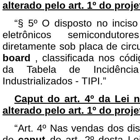
alterado pelo art. 1º do proje
“§ 5º O disposto no incis
eletrônicos semiconduto
diretamente sob placa de circ
board
, classificada nos có
da Tabela de Incidênci
Industrializados
-
TIPI.”
Caput do art. 4º da Lei 
alterado pelo art. 1º do proje
“Art. 4º Nas vendas dos disp
do
caput
do art. 2º desta Le