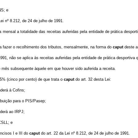
NS; e
Lei nº 8.212, de 24 de julho de 1991.
ta mensal a totalidade das receitas auferidas pela entidade de prática desport
e a fazer o recolhimento dos tributos, mensalmente, na forma do
caput
deste a
1991, não se aplica às receitas auferidas pela entidade de prática desportiva q
do mês subsequente àquele em que houver sido auferida a receita.
e 5% (cinco por cento) de que trata o
caput
do art. 32 desta Lei:
derá à Cofins;
ribuição para o PIS/Pasep;
nderá ao IRPJ;
CSLL; e
ncisos I e III do
caput
do art. 22 da Lei nº 8.212, de 24 de julho de 1991.