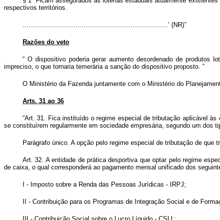
§ 1º Ficam assegurados às loterias estaduais atualmente existentes 
respectivos territórios.
..........................................................................’ (NR)”
Razões do veto
“
O dispositivo poderia gerar aumento desordenado de produtos lot
impreciso, o que tornaria temerária a sanção do dispositivo proposto.
”
O Ministério da Fazenda juntamente com o Ministério do Planejamento
Arts. 31 ao 36
“Art. 31. Fica instituído o regime especial de tributação aplicável 
se constituírem regularmente em sociedade empresária, segundo um dos tipos
Parágrafo único. A opção pelo regime especial de tributação de que t
Art. 32. A entidade de prática desportiva que optar pelo regime espe
de caixa, o qual corresponderá ao pagamento mensal unificado dos seguint
I - Imposto sobre a Renda das Pessoas Jurídicas - IRPJ;
II - Contribuição para os Programas de Integração Social e de Form
III - Contribuição Social sobre o Lucro Líquido - CSLL;