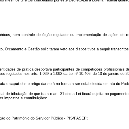
os mesmos direitos concedidos por este Decreto-Lei à Loteria Federal quanto 
éricos, sem controle de órgão regulador ou implementação de ações de res
, Orçamento e Gestão solicitaram veto aos dispositivos a seguir transcritos
às entidades de prática desportiva participantes de competições profissionais
 regulados nos arts. 1.039 a 1.092 da Lei nº 10.406, de 10 de janeiro de 20
rata o
caput
deste artigo dar-se-á na forma a ser estabelecida em ato do Pode
cial de tributação de que trata o art. 31 desta Lei ficará sujeita ao pagamen
es impostos e contribuições:
ação do Patrimônio do Servidor Público - PIS/PASEP;