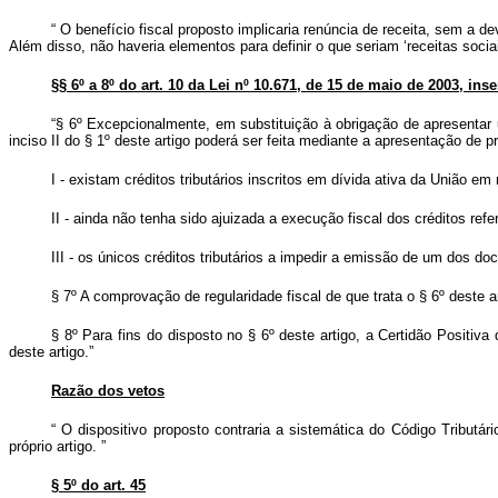
“
O benefício fiscal proposto implicaria renúncia de receita, sem a 
Além disso, não haveria elementos para definir o que seriam ‘receitas socia
§§ 6º a 8º do art. 10 da Lei nº 10.671, de 15 de maio de 2003, ins
“§ 6º Excepcionalmente, em substituição à obrigação de apresenta
inciso II do § 1º deste artigo poderá ser feita mediante a apresentação d
I - existam créditos tributários inscritos em dívida ativa da União em 
II - ainda não tenha sido ajuizada a execução fiscal dos créditos refer
III - os únicos créditos tributários a impedir a emissão de um dos d
§ 7º A comprovação de regularidade fiscal de que trata o § 6º deste 
§ 8º Para fins do disposto no § 6º deste artigo, a Certidão Positiva
deste artigo.”
Razão dos vetos
“
O dispositivo proposto contraria a sistemática do Código Tributári
próprio artigo.
”
§ 5º do art. 45