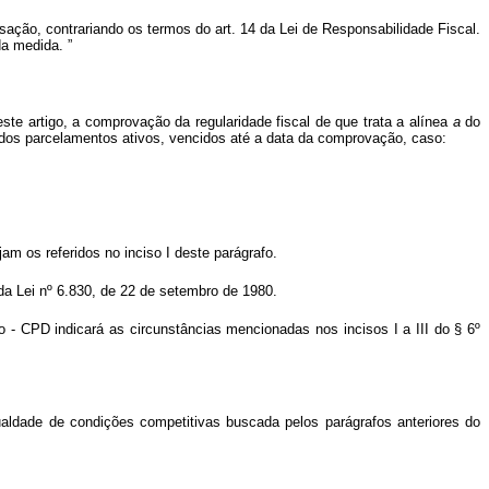
sação, contrariando os termos do art. 14 da Lei de Responsabilidade Fiscal.
 da medida.
”
deste artigo, a comprovação da regularidade fiscal de que trata a alínea
a
do
s dos parcelamentos ativos, vencidos até a data da comprovação, caso:
ejam os referidos no inciso I deste parágrafo.
 da Lei nº 6.830, de 22 de setembro de 1980.
ião - CPD indicará as circunstâncias mencionadas nos incisos I a III do § 6º
 igualdade de condições competitivas buscada pelos parágrafos anteriores do