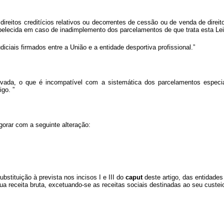
direitos creditícios relativos ou decorrentes de cessão ou de venda de dire
tabelecida em caso de inadimplemento dos parcelamentos de que trata esta Lei
iciais firmados entre a União e a entidade desportiva profissional.”
etivada, o que é incompatível com a sistemática dos parcelamentos espec
tigo.
”
igorar com a seguinte alteração:
bstituição à prevista nos incisos I e III do
caput
deste artigo, das entidades
a receita bruta, excetuando-se as receitas sociais destinadas ao seu custei