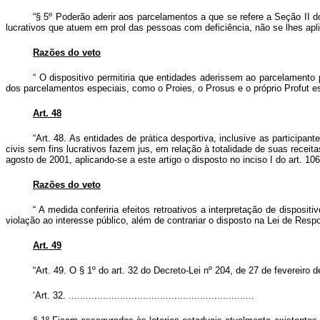
“§ 5º Poderão aderir aos parcelamentos a que se refere a Seção II do
lucrativos que atuem em prol das pessoas com deficiência, não se lhes aplica
Razões do veto
“
O dispositivo permitiria que entidades aderissem ao parcelament
dos parcelamentos especiais, como o Proies, o Prosus e o próprio Profut e
Art. 48
“Art. 48. As entidades de prática desportiva, inclusive as particip
civis sem fins lucrativos fazem jus, em relação à totalidade de suas receita
agosto de 2001, aplicando-se a este artigo o disposto no inciso I do art. 10
Razões do veto
“
A medida conferiria efeitos retroativos a interpretação de dispos
violação ao interesse público, além de contrariar o disposto na Lei de Resp
Art. 49
“Art. 49. O § 1º do art. 32 do Decreto-Lei nº 204, de 27 de fevereiro
‘Art. 32. .................................................................