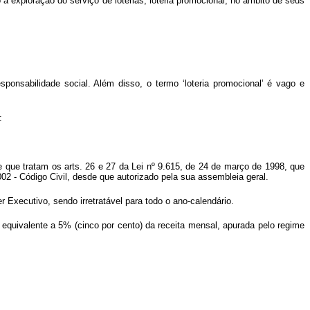
à exploração do serviço de loterias, loteria promocional, no âmbito de seus
ponsabilidade social. Além disso, o termo ‘loteria promocional’ é vago e
:
 de que tratam os arts. 26 e 27 da Lei nº 9.615, de 24 de março de 1998, que
02 - Código Civil, desde que autorizado pela sua assembleia geral.
r Executivo, sendo irretratável para todo o ano-calendário.
to equivalente a 5% (cinco por cento) da receita mensal, apurada pelo regime