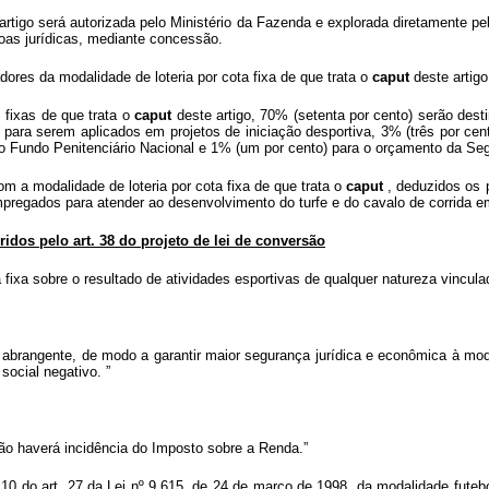
artigo será autorizada pelo Ministério da Fazenda e explorada diretamente pe
oas jurídicas, mediante concessão.
res da modalidade de loteria por cota fixa de que trata o
caput
deste artigo
 fixas de que trata o
caput
deste artigo, 70% (setenta por cento) serão des
 para serem aplicados em projetos de iniciação desportiva, 3% (três por cent
) ao Fundo Penitenciário Nacional e 1% (um por cento) para o orçamento da Se
com a modalidade de loteria por cota fixa de que trata o
caput
, deduzidos os 
egados para atender ao desenvolvimento do turfe e do cavalo de corrida em
eridos pelo art. 38 do projeto de lei de conversão
a fixa sobre o resultado de atividades esportivas de qualquer natureza vincula
is abrangente, de modo a garantir maior segurança jurídica e econômica à mo
social negativo.
”
ão haverá incidência do Imposto sobre a Renda.”
 § 10 do art. 27 da Lei nº 9.615, de 24 de março de 1998, da modalidade fute