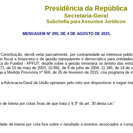
Presidência da República
Secretaria-Geral
Subchefia para Assuntos Jurídicos
MENSAGEM Nº 295, DE 4 DE AGOSTO DE 2015.
nstituição, decidi vetar parcialmente, por contrariedade ao interesse públic
de fiscal e financeira e de gestão transparente e democrática para entidades 
a do Futebol - APFUT; dispõe sobre a gestão temerária no âmbito das entida
671, de 15 de maio de 2003, 10.891, de 9 de julho de 2004, 11.345, de 14 de
a a Medida Provisória nº 669, de 26 de fevereiro de 2015; cria programa de in
 Advocacia-Geral da União opinaram pelo veto aos dispositivos a seguir tran
de loteria por cotas fixas de que trata o § 3º do art. 30 desta Lei.”
alidade de loteria por cota fixa sobre o resultado e eventos associados a co