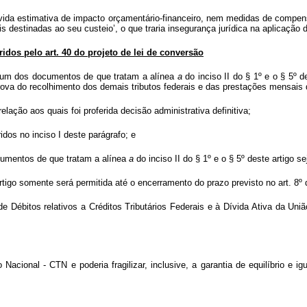
devida estimativa de impacto orçamentário-financeiro, nem medidas de compen
is destinadas ao seu custeio’, o que traria insegurança jurídica na aplicação
eridos pelo art. 40 do projeto de lei de conversão
r um dos documentos de que tratam a alínea
a
do inciso II do § 1º e o § 5º 
e prova do recolhimento dos demais tributos federais e das prestações mensai
relação aos quais foi proferida decisão administrativa definitiva;
idos no inciso I deste parágrafo; e
ocumentos de que tratam a alínea
a
do inciso II do § 1º e o § 5º deste artigo s
artigo somente será permitida até o encerramento do prazo previsto no art. 8º
 de Débitos relativos a Créditos Tributários Federais e à Dívida Ativa da Un
o Nacional - CTN e poderia fragilizar, inclusive, a garantia de equilíbrio e