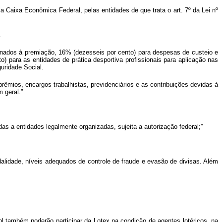
la Caixa Econômica Federal, pelas entidades de que trata o art. 7º da Lei nº
.
tinados à premiação, 16% (dezesseis por cento) para despesas de custeio e
o) para as entidades de prática desportiva profissionais para aplicação nas
guridade Social.
prêmios, encargos trabalhistas, previdenciários e as contribuições devidas à
 geral.”
das a entidades legalmente organizadas, sujeita a autorização federal;”
dalidade, níveis adequados de controle de fraude e evasão de divisas. Além
bol também poderão participar da Lotex na condição de agentes lotéricos, na