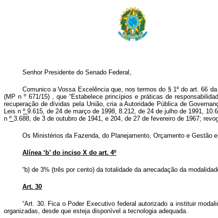
Senhor Presidente do Senado Federal,
Comunico a Vossa Excelência que, nos termos do § 1º do art. 66 da Co
(MP n
º
671/15)
, que “Estabelece princípios e práticas de responsabilida
recuperação de dívidas pela União, cria a Autoridade Pública de Governanç
Leis n
º
9.615, de 24 de março de 1998, 8.212, de 24 de julho de 1991, 10.
n
º
3.688, de 3 de outubro de 1941, e 204, de 27 de fevereiro de 1967; revog
Os Ministérios da Fazenda, do Planejamento, Orçamento e Gestão e a
Alínea ‘b’ do inciso X do art. 4º
“b) de 3% (três por cento) da totalidade da arrecadação da modalidade 
Art. 30
“Art. 30. Fica o Poder Executivo federal autorizado a instituir mod
organizadas, desde que esteja disponível a tecnologia adequada.