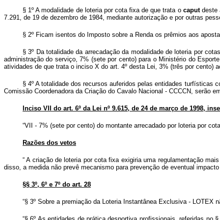
§ 1º A modalidade de loteria por cota fixa de que trata o
caput
deste 
7.291, de 19 de dezembro de 1984, mediante autorização e por outras pess
§ 2º Ficam isentos do Imposto sobre a Renda os prêmios aos apostado
§ 3º Da totalidade da arrecadação da modalidade de loteria por cotas
administração do serviço, 7% (sete por cento) para o Ministério do Esporte
atividades de que trata o inciso X do art. 4º desta Lei, 3% (três por cento
§ 4º A totalidade dos recursos auferidos pelas entidades turfísticas 
Comissão Coordenadora da Criação do Cavalo Nacional - CCCCN, serão empr
Inciso VII do art. 6º da Lei nº 9.615, de 24 de março de 1998, ins
“VII - 7% (sete por cento) do montante arrecadado por loteria por cot
Razões dos vetos
“
A criação de loteria por cota fixa exigiria uma regulamentação ma
disso, a medida não prevê mecanismo para prevenção de eventual impacto 
§§ 3º, 6º e 7º do art. 28
“§ 3º Sobre a premiação da Loteria Instantânea Exclusiva - LOTEX n
“§ 6º As entidades de prática desportiva profissionais, referidas no