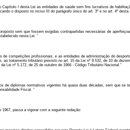
 Capítulo I desta Lei as entidades de saúde sem fins lucrativos de habilitaç
ndo o disposto no inciso III do parágrafo único do art. 3º e no art. 4º desta 
o proposto sem que fossem exigidas contrapartidas necessárias de aperfei
stabelecido nesta Lei.
”
antes de competições profissionais, e as entidades de administração do des
s, ao tratamento tributário previsto no art. 15 da Lei nº 9.532, de 10 de dez
6 da Lei nº 5.172, de 25 de outubro de 1966 - Código Tributário Nacional.”
itivos de diplomas normativos vigentes há quase duas décadas, sem que se te
onsabilidade Fiscal.
”
 de 1967, passa a vigorar com a seguinte redação: