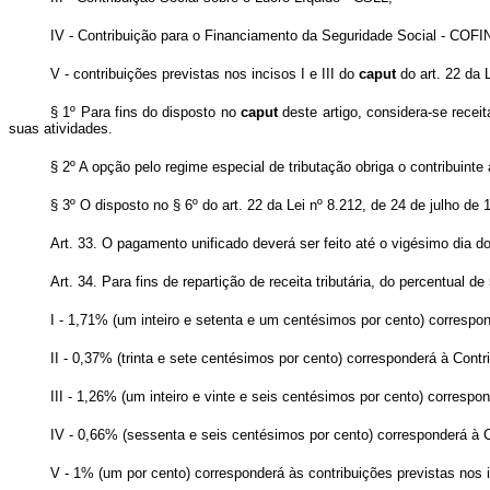
IV - Contribuição para o Financiamento da Seguridade Social - COFI
V - contribuições previstas nos incisos I e III do
caput
do art. 22 da 
§ 1º Para fins do disposto no
caput
deste artigo, considera-se recei
suas atividades.
§ 2º A opção pelo regime especial de tributação obriga o contribuint
§ 3º O disposto no § 6º do art. 22 da Lei nº 8.212, de 24 de julho de 
Art. 33. O pagamento unificado deverá ser feito até o vigésimo dia 
Art. 34. Para fins de repartição de receita tributária, do percentual d
I - 1,71% (um inteiro e setenta e um centésimos por cento) correspon
II - 0,37% (trinta e sete centésimos por cento) corresponderá à Cont
III - 1,26% (um inteiro e vinte e seis centésimos por cento) correspo
IV - 0,66% (sessenta e seis centésimos por cento) corresponderá à 
V - 1% (um por cento) corresponderá às contribuições previstas nos i