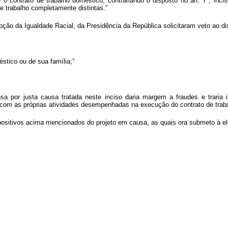
e o contrato de trabalho doméstico, contrariando o disposto no art. 7º, inc
e trabalho completamente distintas.”
ção da Igualdade Racial, da Presidência da República solicitaram veto ao disp
éstico ou de sua família;”
a por justa causa tratada neste inciso daria margem a fraudes e traria i
te com as próprias atividades desempenhadas na execução do contrato de trab
spositivos acima mencionados do projeto em causa, as quais ora submeto à