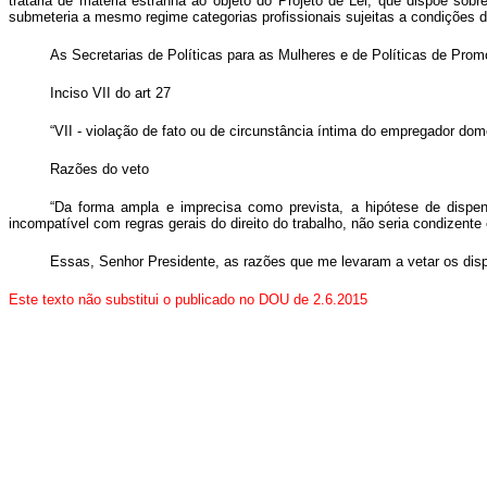
trataria de matéria estranha ao objeto do Projeto de Lei, que dispõe sobr
submeteria a mesmo regime categorias profissionais sujeitas a condições d
As Secretarias de Políticas para as Mulheres e de Políticas de Promo
Inciso VII do art 27
“VII - violação de fato ou de circunstância íntima do empregador dom
Razões do veto
“Da forma ampla e imprecisa como prevista, a hipótese de dispens
incompatível com regras gerais do direito do trabalho, não seria condizen
Essas, Senhor Presidente, as razões que me levaram a vetar os di
Este texto não substitui o publicado no DOU de 2.6.2015