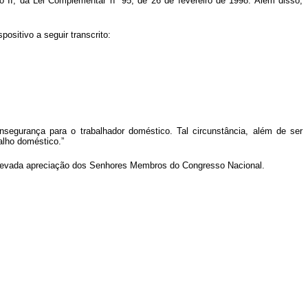
iso II, da Lei Complementar nº 95, de 26 de fevereiro de 1998. Além disso,
ositivo a seguir transcrito:
nsegurança para o trabalhador doméstico. Tal circunstância, além de ser
alho doméstico.”
 elevada apreciação dos Senhores Membros do Congresso Nacional.