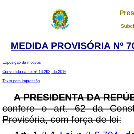
Pres
Subch
MEDIDA PROVISÓRIA Nº 7
Exposição da motivos
Convertida na Lei nº 13.292, de 2016
Texto para impressão
A PRESIDENTA DA REPÚ
confere o art. 62 da Const
Provisória, com força de lei: