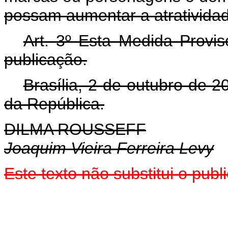
possam aumentar a atratividad
Art. 3º Esta Medida Provis
publicação.
Brasília, 2 de outubro de 
da República.
DILMA ROUSSEFF
Joaquim Vieira Ferreira Levy
Este texto não substitui o pu