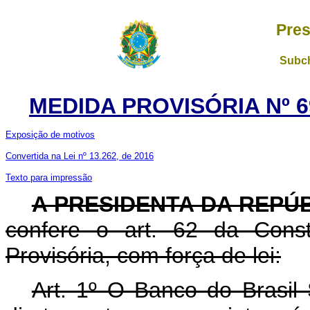
Pres
Subch
MEDIDA PROVISÓRIA Nº 6
Exposição de motivos
Convertida na Lei nº 13.262, de 2016
Texto para impressão
A PRESIDENTA DA REPÚ
confere o art. 62 da Const
Provisória, com força de lei:
Art. 1º O Banco do Brasil