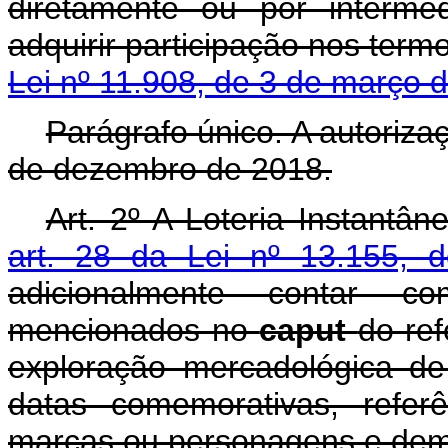
diretamente ou por intermé
adquirir participação nos term
Lei nº 11.908, de 3 de março
Parágrafo único. A autoriza
de dezembro de 2018.
Art. 2º A Loteria Instantân
art. 28 da Lei nº 13.155,
adicionalmente contar 
mencionados no
caput
do ref
exploração mercadológica de
datas comemorativas, referê
marcas ou personagens e dema