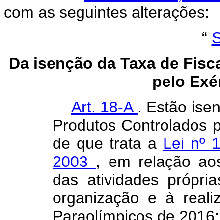
com as seguintes alterações:
“
S
Da isenção da Taxa de Fisc
pelo Exér
Art. 18-A
. Estão ise
Produtos Controlados pe
de que trata a
Lei nº 
2003
, em relação ao
das atividades própri
organização e à real
Paraolímpicos de 2016: