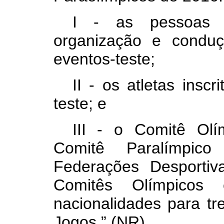
I - as pessoas ju
organização e condu
eventos-teste;
II - os atletas insc
teste; e
III - o Comitê Olí
Comitê Paralímpico
Federações Desportiv
Comitês Olímpicos 
nacionalidades para t
Jogos.” (NR)