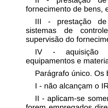
II - prestação de
fornecimento de bens, 
III - prestação d
sistemas de control
supervisão do fornecim
IV - aquisição 
equipamentos e materia
Parágrafo único. Os 
I - não alcançam o I
II - aplicam-se som
forem empregados diret