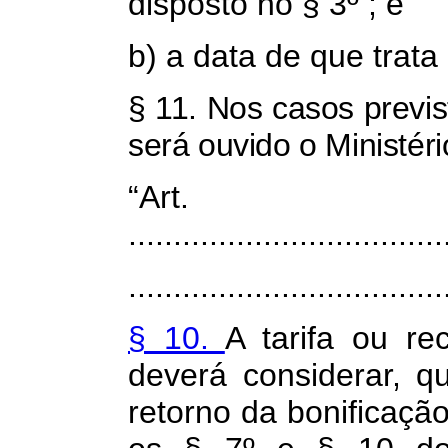
disposto no § 3º ; e
b) a data de que trata 
§ 11. Nos casos previst
será ouvido o Ministér
“Ar
...................................
...................................
§ 10.
A tarifa ou re
deverá considerar, q
retorno da bonificaçã