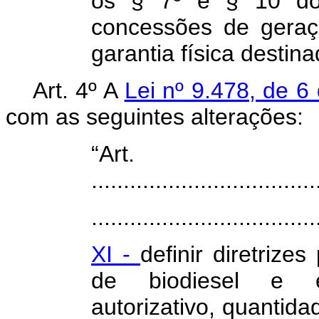
os § 7º e § 10 do 
concessões de geraç
garantia física destin
Art. 4º A
Lei nº 9.478, de 
com as seguintes alterações:
“Ar
...................................
...................................
XI -
definir diretrize
de biodiesel e e
autorizativo, quantida