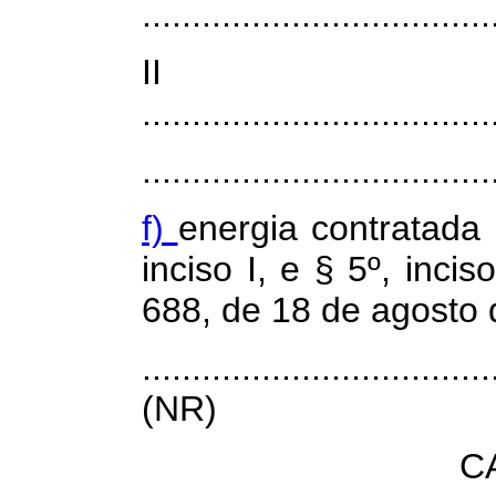
...................................
I
...................................
...................................
f)
energia contratada 
inciso I,
e
§ 5º, incis
688, de 18 de agosto 
...................................
(NR)
C