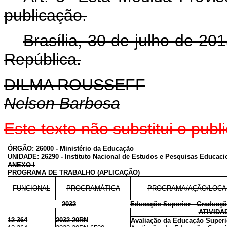
publicação.
Brasília, 30 de julho de 2
República.
DILMA ROUSSEFF
Nelson Barbosa
Este texto não substitui o pu
ÓRGÃO: 26000 - Ministério da Educação
UNIDADE: 26290 - Instituto Nacional de Estudos e Pesquisas Educacio
ANEXO I
PROGRAMA DE TRABALHO (APLICAÇÃO)
FUNCIONAL
PROGRAMÁTICA
PROGRAMA/AÇÃO/LOCA
2032
Educação Superior - Graduaçã
ATIVIDA
12 364
2032 20RN
Avaliação da Educação Superi