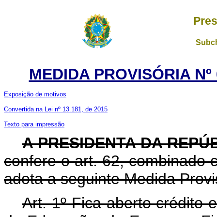
Pres
Subch
MEDIDA PROVISÓRIA Nº 6
Exposição de motivos
Convertida na Lei nº 13.181, de 2015
Texto para impressão
A
PRESIDENTA DA REPÚ
confere o art. 62, combinado c
adota a seguinte Medida Provis
Art. 1º Fica aberto crédito 