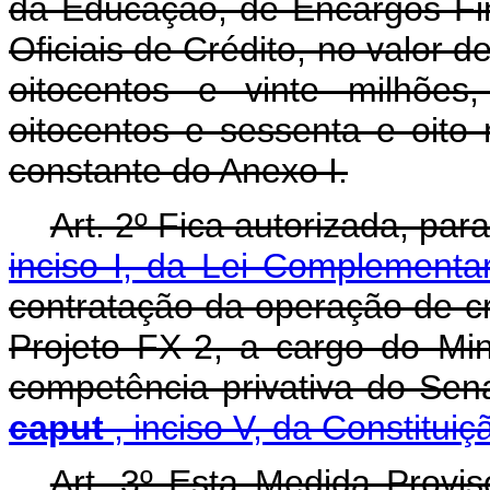
da Educação, de Encargos Fi
Oficiais de Crédito, no valor 
oitocentos e vinte milhões
oitocentos e sessenta e oito
constante do Anexo I.
Art. 2º Fica autorizada, pa
inciso I, da Lei Complement
contratação da operação de cr
Projeto FX-2, a cargo do Min
competência privativa do Sen
caput
, inciso V, da Constitui
Art. 3º Esta Medida Provis