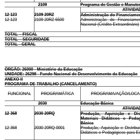
2109
Programa de Gestão e Manuten
ATIVIDA
12 123
2109 20RZ
Administração do Financiamen
12 123
2109 20RZ 6500
Administração do Financiame
Nacional (Crédito Extraordinário)
TOTAL – FISCAL
TOTAL – SEGURIDADE
TOTAL - GERAL
ÓRGÃO: 26000 - Ministério da Educação
UNIDADE: 26298 - Fundo Nacional de Desenvolvimento da Educação
ANEXO II
PROGRAMA DE TRABALHO (CANCELAMENTO)
FUNCIONAL
PROGRAMÁTICA
PROGRAMA/AÇÃO/LOCA
2030
Educação Básica
ATIVIDA
12 368
2030 20RQ
Produção, Aquisição e Dis
Materiais Didáticos e Ped
Básica
12 368
2030 20RQ 0001
Produção, Aquisição e Distribu
Didáticos e Pedagógicos para E