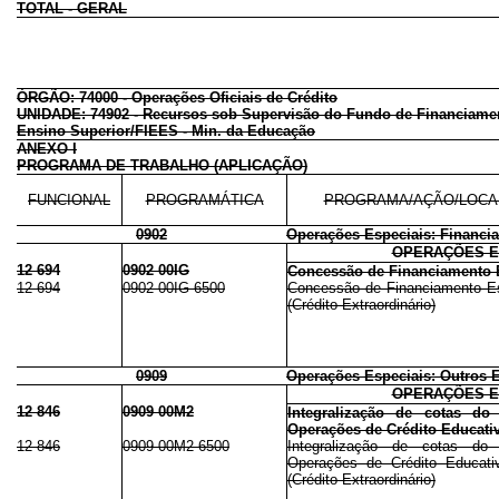
TOTAL - GERAL
ÓRGÃO: 74000 - Operações Oficiais de Crédito
UNIDADE: 74902 - Recursos sob Supervisão do Fundo de Financiame
Ensino Superior/FIEES - Min. da Educação
ANEXO I
PROGRAMA DE TRABALHO (APLICAÇÃO)
FUNCIONAL
PROGRAMÁTICA
PROGRAMA/AÇÃO/LOCA
0902
Operações Especiais: Financ
OPERAÇÕES E
12 694
0902 00IG
Concessão de Financiamento E
12 694
0902 00IG 6500
Concessão de Financiamento Est
(Crédito Extraordinário)
0909
Operações Especiais: Outros 
OPERAÇÕES E
12 846
0909 00M2
Integralização de cotas d
Operações de Crédito Educat
12 846
0909 00M2 6500
Integralização de cotas d
Operações de Crédito Educat
(Crédito Extraordinário)