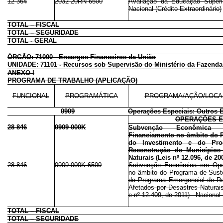
12 364
2032 20RN 6500
Avaliação da Educação Superi
Nacional (Crédito Extraordinário)
TOTAL – FISCAL
TOTAL – SEGURIDADE
TOTAL - GERAL
ÓRGÃO: 71000 - Encargos Financeiros da União
UNIDADE: 71101 - Recursos sob Supervisão do Ministério da Fazenda
ANEXO I
PROGRAMA DE TRABALHO (APLICAÇÃO)
FUNCIONAL
PROGRAMÁTICA
PROGRAMA/AÇÃO/LOCA
0909
Operações Especiais: Outros 
OPERAÇÕES E
28 846
0909 000K
Subvenção Econômica
Financiamento no âmbito do 
do Investimento e do Pro
Reconstrução de Municípios
Naturais (Leis nº 12.096, de 20
28 846
0909 000K 6500
Subvenção Econômica em Ope
no âmbito do Programa de Sust
do Programa Emergencial de Re
Afetados por Desastres Naturais
e nº 12.409, de 2011) - Nacional 
TOTAL – FISCAL
TOTAL – SEGURIDADE