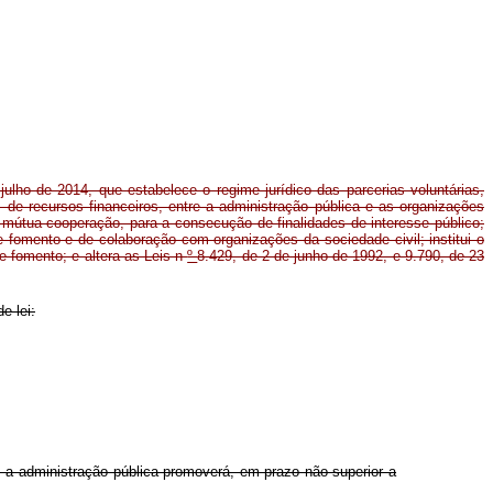
julho de 2014, que estabelece o regime jurídico das parcerias voluntárias,
 de recursos financeiros, entre a administração pública e as organizações
 mútua cooperação, para a consecução de finalidades de interesse público;
 de fomento e de colaboração com organizações da sociedade civil; institui o
e fomento; e altera as Leis n
º
8.429, de 2 de junho de 1992, e 9.790, de 23
e lei:
, a administração pública promoverá, em prazo não superior a