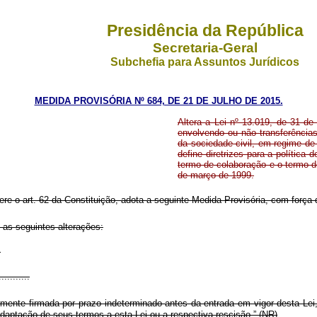
Presidência da República
Secretaria-Geral
Subchefia para Assuntos Jurídicos
MEDIDA PROVISÓRIA Nº 684, DE 21 DE JULHO DE 2015.
Altera a Lei nº 13.019, de 31 de 
envolvendo ou não transferências
da sociedade civil, em regime de
define diretrizes para a política
termo de colaboração e o termo d
de março de 1999.
ere o art. 62 da Constituição, adota a seguinte Medida Provisória, com força d
 as seguintes alterações:
.
...........
mente firmada por prazo indeterminado antes da entrada em vigor desta Lei
daptação de seus termos a esta Lei ou a respectiva rescisão.” (NR)