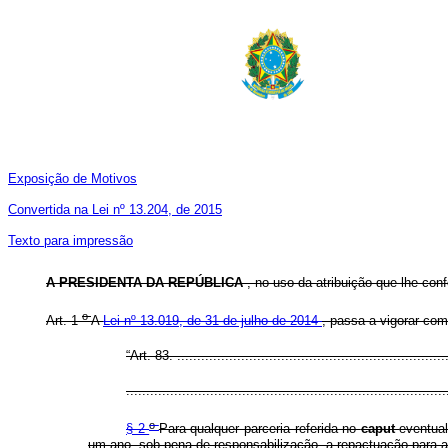
Exposição de Motivos
Convertida na Lei nº 13.204, de 2015
Texto para impressão
A PRESIDENTA DA REPÚBLICA
, no uso da atribuição que lhe conf
o
Art. 1
A
Lei nº 13.019, de 31 de julho de 2014
, passa a vigorar com
“Art. 83. ...................................................................
................................................................................
o
§ 2
Para qualquer parceria referida no
caput
eventual
um ano, sob pena de responsabilização, a repactuação para a