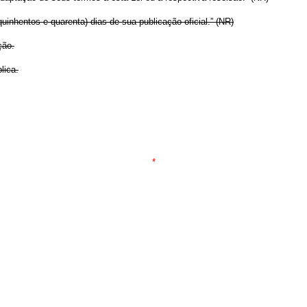
uinhentos e quarenta) dias de sua publicação oficial.” (NR)
ção.
lica.
*