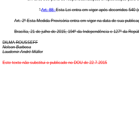
“
Art. 88.
Esta Lei entra em vigor após decorridos 540 (q
Art. 2º Esta Medida Provisória entra em vigor na data de sua publica
Brasília, 21 de julho de 2015; 194º da Independência e 127º da Repúb
DILMA ROUSSEFF
Nelson Barbosa
Laudemir André Müller
Este texto não substitui o publicado no DOU de 22.7.2015