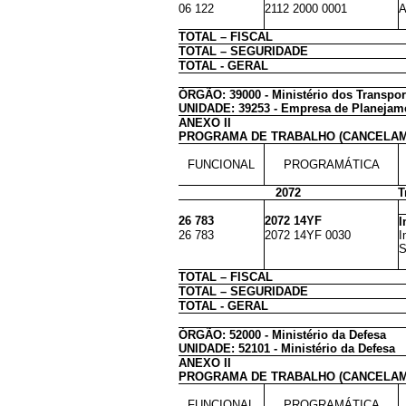
06 122
2112 2000 0001
A
TOTAL – FISCAL
TOTAL – SEGURIDADE
TOTAL - GERAL
ÓRGÃO: 39000 - Ministério dos Transpor
UNIDADE: 39253 - Empresa de Planejamen
ANEXO II
PROGRAMA DE TRABALHO (CANCELA
FUNCIONAL
PROGRAMÁTICA
2072
T
26 783
2072 14YF
I
26 783
2072 14YF 0030
I
S
TOTAL – FISCAL
TOTAL – SEGURIDADE
TOTAL - GERAL
ÓRGÃO: 52000 - Ministério da Defesa
UNIDADE: 52101 - Ministério da Defesa
ANEXO II
PROGRAMA DE TRABALHO (CANCELAM
FUNCIONAL
PROGRAMÁTICA