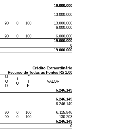
19.000.000
13.000.000
90
0
100
13.000.000
6.000.000
90
0
100
6.000.000
19.000.000
0
19.000.000
Crédito Extraordinário
Recurso de Todas as Fontes R$ 1,00
M
F
I
O
T
VALOR
U
D
E
6.246.149
6.246.149
6.246.149
90
0
100
6.115.946
90
0
100
130.203
6.246.149
0