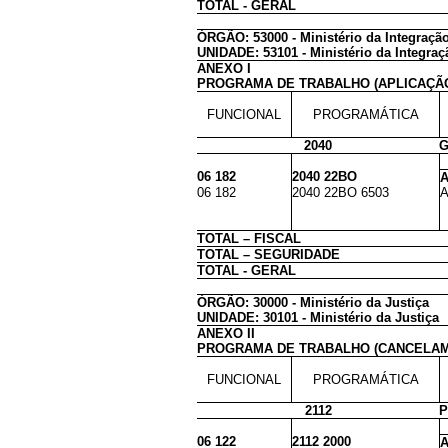
TOTAL - GERAL
ÓRGÃO: 53000 - Ministério da Integraçã
UNIDADE: 53101 - Ministério da Integraç
ANEXO I
PROGRAMA DE TRABALHO (APLICAÇÃ
FUNCIONAL
PROGRAMÁTICA
2040
G
06 182
2040 22BO
A
06 182
2040 22BO 6503
A
TOTAL – FISCAL
TOTAL – SEGURIDADE
TOTAL - GERAL
ÓRGÃO: 30000 - Ministério da Justiça
UNIDADE: 30101 - Ministério da Justiça
ANEXO II
PROGRAMA DE TRABALHO (CANCELA
FUNCIONAL
PROGRAMÁTICA
2112
P
06 122
2112 2000
A