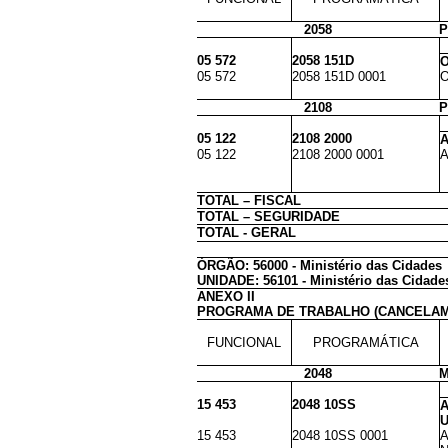
2058
P
05 572
2058 151D
O
05 572
2058 151D 0001
O
2108
P
05 122
2108 2000
A
05 122
2108 2000 0001
A
TOTAL – FISCAL
TOTAL – SEGURIDADE
TOTAL - GERAL
ÓRGÃO: 56000 - Ministério das Cidades
UNIDADE: 56101 - Ministério das Cidade
ANEXO II
PROGRAMA DE TRABALHO (CANCELA
FUNCIONAL
PROGRAMÁTICA
2048
M
15 453
2048 10SS
A
U
15 453
2048 10SS 0001
A