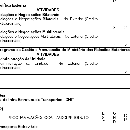
F
D
olítica Externa
ATIVIDADES
elações e Negociações Bilaterais
elações e Negociações Bilaterais - No Exterior (Credito
xtraordinário)
F
3
2
elações e Negociações Multilaterais
elações e Negociações Multilaterais - No Exterior (Crédito
xtraordinário)
F
3
2
rograma de Gestão e Manutenção do Ministério das Relações Exteriores
ATIVIDADES
dministração da Unidade
dministração da Unidade - No Exterior (Crédito
xtraordinário)
F
3
2
tes
de Infra-Estrutura de Transportes - DNIT
O)
E
G
R
PROGRAMA/AÇÃO/LOCALIZADOR/PRODUTO
S
N
P
F
D
ransporte Hidroviário