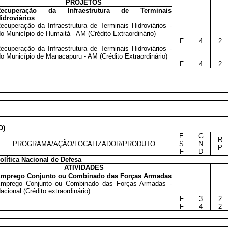
PROJETOS
Recuperação da Infraestrutura de Terminais
idroviários
ecuperação da Infraestrutura de Terminais Hidroviários -
o Município de Humaitá - AM (Crédito Extraordinário)
F
4
2
ecuperação da Infraestrutura de Terminais Hidroviários -
o Município de Manacapuru - AM (Crédito Extraordinário)
F
4
2
O)
E
G
R
PROGRAMA/AÇÃO/LOCALIZADOR/PRODUTO
S
N
P
F
D
olítica Nacional de Defesa
ATIVIDADES
mprego Conjunto ou Combinado das Forças Armadas
mprego Conjunto ou Combinado das Forças Armadas -
acional (Crédito extraordinário)
F
3
2
F
4
2