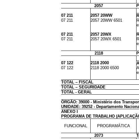
2057
P
07 211
2057 20WW
R
07 211
2057 20WW 6501
R
e
07 211
2057 20WX
R
07 211
2057 20WX 6501
R
e
2118
P
07 122
2118 2000
A
07 122
2118 2000 6500
A
e
TOTAL – FISCAL
TOTAL – SEGURIDADE
TOTAL - GERAL
ÓRGÃO: 39000 - Ministério dos Transpor
UNIDADE: 39252 - Departamento Nacional 
ANEXO I
PROGRAMA DE TRABALHO (APLICAÇÃ
FUNCIONAL
PROGRAMÁTICA
2073
T