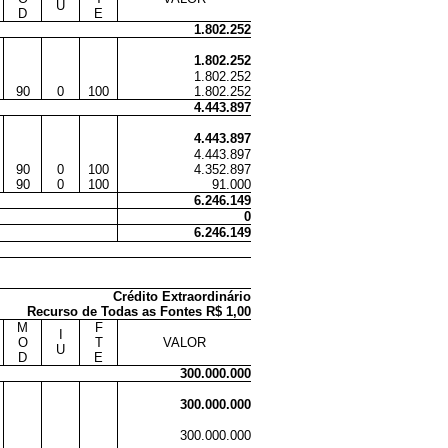
U
D
E
1.802.252
1.802.252
1.802.252
90
0
100
1.802.252
4.443.897
4.443.897
4.443.897
90
0
100
4.352.897
90
0
100
91.000
6.246.149
0
6.246.149
Crédito Extraordinário
Recurso de Todas as Fontes R$ 1,00
M
F
I
O
T
VALOR
U
D
E
300.000.000
300.000.000
300.000.000