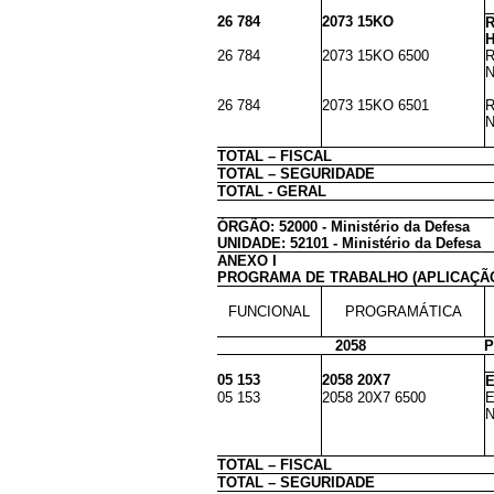
26 784
2073 15KO
H
26 784
2073 15KO 6500
R
N
26 784
2073 15KO 6501
R
N
TOTAL – FISCAL
TOTAL – SEGURIDADE
TOTAL - GERAL
ÓRGÃO: 52000 - Ministério da Defesa
UNIDADE: 52101 - Ministério da Defesa
ANEXO I
PROGRAMA DE TRABALHO (APLICAÇÃ
FUNCIONAL
PROGRAMÁTICA
2058
P
05 153
2058 20X7
E
05 153
2058 20X7 6500
E
N
TOTAL – FISCAL
TOTAL – SEGURIDADE