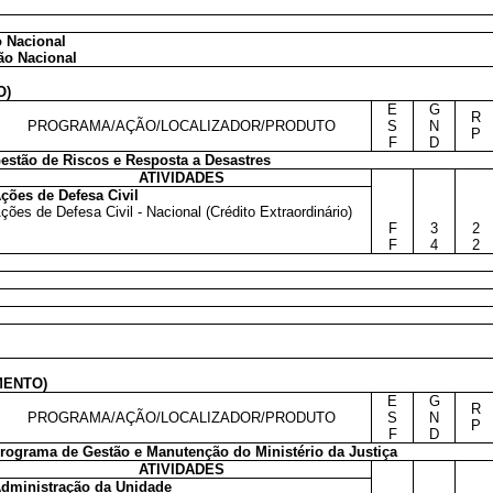
o Nacional
ão Nacional
O)
E
G
R
PROGRAMA/AÇÃO/LOCALIZADOR/PRODUTO
S
N
P
F
D
estão de Riscos e Resposta a Desastres
ATIVIDADES
ções de Defesa Civil
ções de Defesa Civil - Nacional (Crédito Extraordinário)
F
3
2
F
4
2
MENTO)
E
G
R
PROGRAMA/AÇÃO/LOCALIZADOR/PRODUTO
S
N
P
F
D
rograma de Gestão e Manutenção do Ministério da Justiça
ATIVIDADES
dministração da Unidade