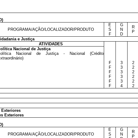
O)
E
G
R
PROGRAMA/AÇÃO/LOCALIZADOR/PRODUTO
S
N
P
F
D
idadania e Justiça
ATIVIDADES
olítica Nacional de Justiça
olítica Nacional de Justiça - Nacional (Crédito
xtraordinário)
F
3
2
F
3
2
F
3
2
F
3
2
F
3
2
F
4
2
 Exteriores
s Exteriores
O)
E
G
R
PROGRAMA/AÇÃO/LOCALIZADOR/PRODUTO
S
N
P