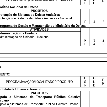
P
F
D
olítica Nacional de Defesa
PROJETOS
btenção de Sistema de Defesa Antiaérea
btenção de Sistema de Defesa Antiaérea - Nacional
F
4
2
rograma de Gestão e Manutenção do Ministério da Defesa
ATIVIDADES
dministração da Unidade
dministração da Unidade - Nacional
F
3
2
F
4
2
s
MENTO)
E
G
R
PROGRAMA/AÇÃO/LOCALIZADOR/PRODUTO
S
N
P
F
D
obilidade Urbana e Trânsito
PROJETOS
poio a Sistemas de Transporte Público Coletivo
rbano
poio a Sistemas de Transporte Público Coletivo Urbano -