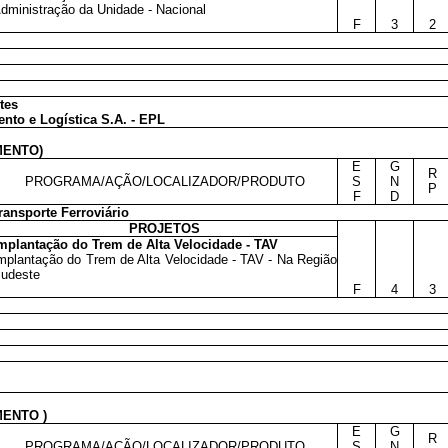
dministração da Unidade - Nacional
F
3
2
tes
to e Logística S.A. - EPL
MENTO)
E
G
R
PROGRAMA/AÇÃO/LOCALIZADOR/PRODUTO
S
N
P
F
D
ransporte Ferroviário
PROJETOS
mplantação do Trem de Alta Velocidade - TAV
mplantação do Trem de Alta Velocidade - TAV - Na Região
udeste
F
4
3
ENTO )
E
G
R
PROGRAMA/AÇÃO/LOCALIZADOR/PRODUTO
S
N