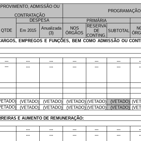
PROVIMENTO, ADMISSÃO OU
PROGRAMAÇÃO
CONTRATAÇÃO
DESPESA
PRIMÁRIA
RESERVA
Anualizada
NOS
N
QTDE
Em 2015
DE
SUBTOTAL
(3)
ÓRGÃOS
ÓRG
CONTING.
 CARGOS, EMPREGOS E FUNÇÕES, BEM COMO ADMISSÃO OU CON
...
...
...
...
...
...
.
...
...
...
...
...
...
.
VETADO)
(VETADO)
(VETADO)
(VETADO)
(VETADO)
(VETADO)
(VE
VETADO)
(VETADO)
(VETADO)
(VETADO)
(VETADO)
(VETADO)
(VE
ARREIRAS E AUMENTO DE REMUNERAÇÃO:
...
...
...
...
...
.
...
...
...
...
...
.