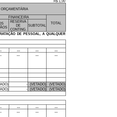
R$ 1,00
 ORÇAMENTÁRIA
FINANCEIRA
RESERVA
TOTAL
OS
DE
SUBTOTAL
ÃOS
CONTING.
TRATAÇÃO DE PESSOAL, A QUALQUER
..
...
...
...
..
...
...
...
TADO)
-
(VETADO)
(VETADO)
TADO)
-
(VETADO)
(VETADO)
..
...
...
...
..
...
...
...