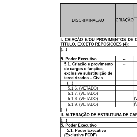
CRIAÇÃO
DISCRIMINAÇÃO
I. CRIAÇÃO E/OU PROVIMENTOS DE
TÍTULO, EXCETO REPOSIÇÕES (4):
(...)
...
5. Poder Executivo
...
5.1. Criação e provimento
de cargos e funções,
exclusive substituição de
terceirizados – Civis
(...)
5.1.6. (VETADO)
5.1.7. (VETADO)
(
5.1.8. (VETADO)
(
5.1.9. (VETADO)
(...)
II. ALTERAÇÃO DE ESTRUTURA DE C
(...)
5. Poder Executivo
5.1. Poder Executivo
(Exclusive FCDF)