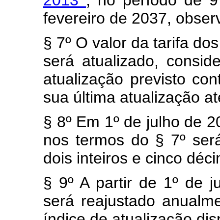
2013
, no período de 9
fevereiro de 2037, obser
§ 7º O valor da tarifa do
será atualizado, consid
atualização previsto co
sua última atualização a
§ 8º Em 1º de julho de 20
nos termos do § 7º ser
dois inteiros e cinco déc
§ 9º A partir de 1º de j
será reajustado anualm
índice de atualização dis