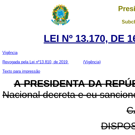
Pres
Subch
LEI Nº 13.170, DE
Vigência
Revogada pela Lei nº13.810, de 2019
(Vigência)
Texto para impressão
A PRESIDENTA DA REPÚ
Nacional decreta e eu sanciono
C
DISPO