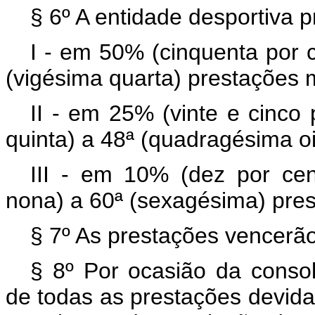
§ 6º A entidade desportiva p
I - em 50% (cinquenta por c
(vigésima quarta) prestações 
II - em 25% (vinte e cinco 
quinta) a 48ª (quadragésima o
III - em 10% (dez por cen
nona) a 60ª (sexagésima) pre
§ 7º As prestações vencerão
§ 8º Por ocasião da consol
de todas as prestações devid