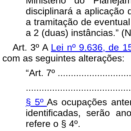
Ministério do Planej
disciplinará a aplicação 
a tramitação de eventual 
a 2 (duas) instâncias.” (
Art. 3º A
Lei nº 9.636, de 
com as seguintes alterações:
“Art. 7º .............................
........................................
§ 5º
As ocupações anter
identificadas, serão a
refere o § 4º.