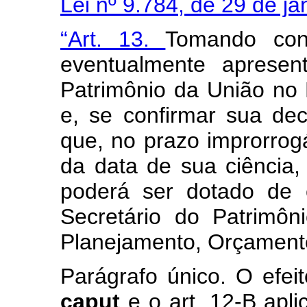
Lei nº 9.784, de 29 de j
“Art. 13.
Tomando con
eventualmente apresen
Patrimônio da União no
e, se confirmar sua deci
que, no prazo improrrogá
da data de sua ciência,
poderá ser dotado de e
Secretário do Patrimôn
Planejamento, Orçament
Parágrafo único. O efei
caput
e o art. 12-B apl