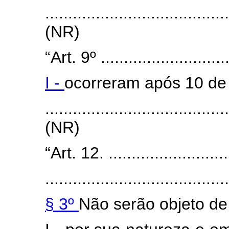
.......................................
(NR)
“Art. 9º .............................
I -
ocorreram após 10 de
.......................................
(NR)
“Art. 12. ............................
........................................
§ 3º
Não serão objeto de