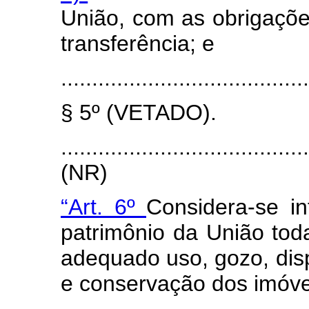
União, com as obrigações
transferência; e
........................................
§ 5º (VETADO).
.......................................
(NR)
“Art. 6º
Considera-se in
patrimônio da União tod
adequado uso, gozo, dis
e conservação dos imóve