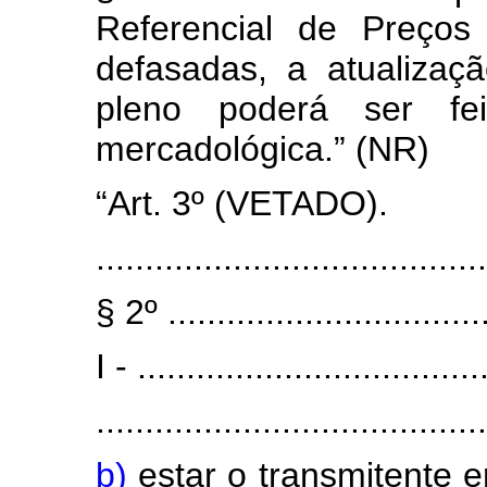
Referencial de Preços
defasadas, a atualizaç
pleno poderá ser fe
mercadológica.” (NR)
“Art. 3º (VETADO).
........................................
§ 2º .................................
I - ...................................
........................................
b)
estar o transmitente 