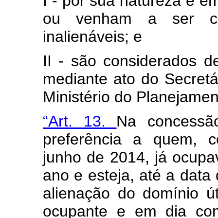
I - por sua natureza e e
ou venham a ser con
inalienáveis; e
II - são considerados de
mediante ato do Secretá
Ministério do Planejame
“Art. 13.
Na concessã
preferência a quem, 
junho de 2014, já ocupa
ano e esteja, até a data
alienação do domínio út
ocupante e em dia com