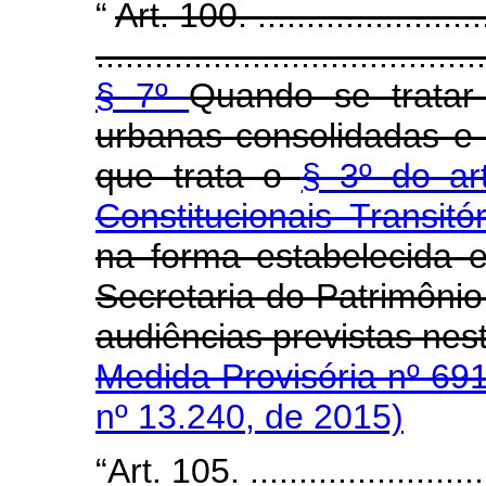
“
Art. 100. .........................
........................................
§ 7º
Quando se tratar
urbanas consolidadas e 
que trata o
§ 3º do ar
Constitucionais Transit
na forma estabelecida 
Secretaria do Patrimôni
audiências previstas nest
Medida Provisória nº 69
nº 13.240, de 2015)
“Art. 105. ..........................