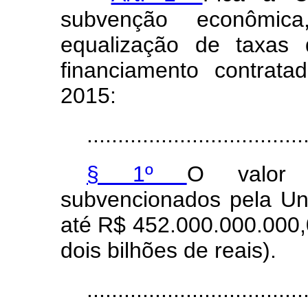
subvenção econômi
equalização de taxas 
financiamento contrat
2015:
...................................
§ 1º
O valor t
subvencionados pela Un
até R$ 452.000.000.000,
dois bilhões de reais).
...................................