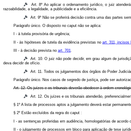
Art. 8º Ao aplicar o ordenamento jurídico, o juiz aten
razoabilidade, a legalidade, a publicidade e a eficiência.
Art. 9º Não se proferirá decisão contra uma das partes sem
Parágrafo único. O disposto no
caput
não se aplica:
I - à tutela provisória de urgência;
II - às hipóteses de tutela da evidência previstas no
art. 311, incisos I
III - à decisão prevista no
art. 701
.
Art. 10. O juiz não pode decidir, em grau algum de jurisd
deva decidir de ofício.
Art. 11. Todos os julgamentos dos órgãos do Poder Judiciá
Parágrafo único. Nos casos de segredo de justiça, pode ser autoriza
Art. 12. Os juízes e os tribunais deverão obedecer à ordem cronológi
Art. 12. Os juízes e os tribunais atenderão, preferencia
§ 1º A lista de processos aptos a julgamento deverá estar permanent
§ 2º Estão excluídos da regra do
caput
:
I - as sentenças proferidas em audiência, homologatórias de acordo 
II - o julgamento de processos em bloco para aplicação de tese juríd