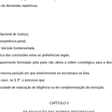
ão de demandas repetitivas;
Nacional de Justiça;
competência penal;
or decisão fundamentada.
gica das conclusões entre as preferências legais.
equerimento formulado pela parte não altera a ordem cronológica para a de
 à mesma posição em que anteriormente se encontrava na lista.
o caso, no § 3º, o processo que:
ssidade de realização de diligência ou de complementação da instrução;
CAPÍTULO II