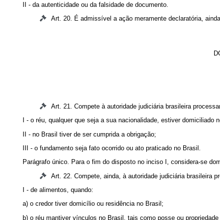
II - da autenticidade ou da falsidade de documento.
Art. 20. É admissível a ação meramente declaratória, ainda 
D
Art. 21. Compete à autoridade judiciária brasileira process
I - o réu, qualquer que seja a sua nacionalidade, estiver domiciliado n
II - no Brasil tiver de ser cumprida a obrigação;
III - o fundamento seja fato ocorrido ou ato praticado no Brasil.
Parágrafo único. Para o fim do disposto no inciso I, considera-se domic
Art. 22. Compete, ainda, à autoridade judiciária brasileira p
I - de alimentos, quando:
a) o credor tiver domicílio ou residência no Brasil;
b) o réu mantiver vínculos no Brasil, tais como posse ou proprieda