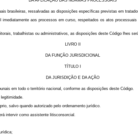
DA APLICAÇÃO DAS NORMAS PROCESSUAIS
suais brasileiras, ressalvadas as disposições específicas previstas em tratad
vel imediatamente aos processos em curso, respeitados os atos processuais 
orais, trabalhistas ou administrativos, as disposições deste Código lhes ser
LIVRO II
DA FUNÇÃO JURISDICIONAL
TÍTULO I
DA JURISDIÇÃO E DA AÇÃO
ribunais em todo o território nacional, conforme as disposições deste Código.
 legitimidade.
prio, salvo quando autorizado pelo ordenamento jurídico.
á intervir como assistente litisconsorcial.
urídica;