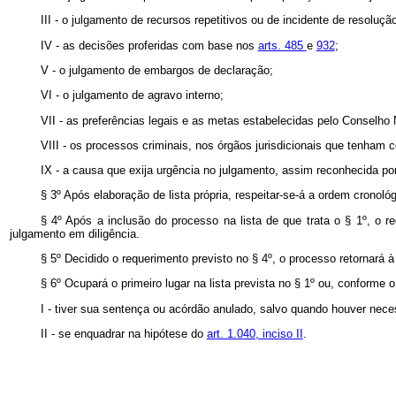
III - o julgamento de recursos repetitivos ou de incidente de resoluç
IV - as decisões proferidas com base nos
arts. 485
e
932
;
V - o julgamento de embargos de declaração;
VI - o julgamento de agravo interno;
VII - as preferências legais e as metas estabelecidas pelo Conselho 
VIII - os processos criminais, nos órgãos jurisdicionais que tenham 
IX - a causa que exija urgência no julgamento, assim reconhecida p
§ 3º Após elaboração de lista própria, respeitar-se-á a ordem cronoló
§ 4º Após a inclusão do processo na lista de que trata o § 1º, o r
julgamento em diligência.
§ 5º Decidido o requerimento previsto no § 4º, o processo retornará
§ 6º Ocupará o primeiro lugar na lista prevista no § 1º ou, conforme 
I - tiver sua sentença ou acórdão anulado, salvo quando houver nece
II - se enquadrar na hipótese do
art. 1.040, inciso II
.