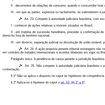
II - decorrentes de relações de consumo, quando o consumidor tiver d
III - em que as partes, expressa ou tacitamente, se submeterem à jur
Art. 23. Compete à autoridade judiciária brasileira, com exc
I - conhecer de ações relativas a imóveis situados no Brasil;
II - em matéria de sucessão hereditária, proceder à confirmação de 
domicílio fora do território nacional;
III - em divórcio, separação judicial ou dissolução de união estável, p
Art. 24. A ação proposta perante tribunal estrangeiro não 
em contrário de tratados internacionais e acordos bilaterais em vigor no Bra
Parágrafo único. A pendência de causa perante a jurisdição brasileir
Art. 25. Não compete à autoridade judiciária brasileira o
contestação.
§ 1º Não se aplica o disposto no
caput
às hipóteses de competência i
§ 2º Aplica-se à hipótese do
caput
o
art. 63, §§ 1º a 4º
.