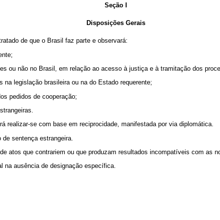
Seção I
Disposições Gerais
tratado de que o Brasil faz parte e observará:
ente;
entes ou não no Brasil, em relação ao acesso à justiça e à tramitação dos pro
as na legislação brasileira ou na do Estado requerente;
 dos pedidos de cooperação;
strangeiras.
erá realizar-se com base em reciprocidade, manifestada por via diplomática.
o de sentença estrangeira.
ca de atos que contrariem ou que produzam resultados incompatíveis com as 
al na ausência de designação específica.