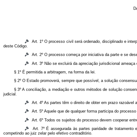
D
Art. 1º O processo civil será ordenado, disciplinado e in
deste Código.
Art. 2º O processo começa por iniciativa da parte e se dese
Art. 3º Não se excluirá da apreciação jurisdicional ameaça o
§ 1º É permitida a arbitragem, na forma da lei.
§ 2º O Estado promoverá, sempre que possível, a solução consensual
§ 3º A conciliação, a mediação e outros métodos de solução consens
judicial.
Art. 4º As partes têm o direito de obter em prazo razoável a 
Art. 5º Aquele que de qualquer forma participa do process
Art. 6º Todos os sujeitos do processo devem cooperar entre
Art. 7º É assegurada às partes paridade de tratamento 
competindo ao juiz zelar pelo efetivo contraditório.