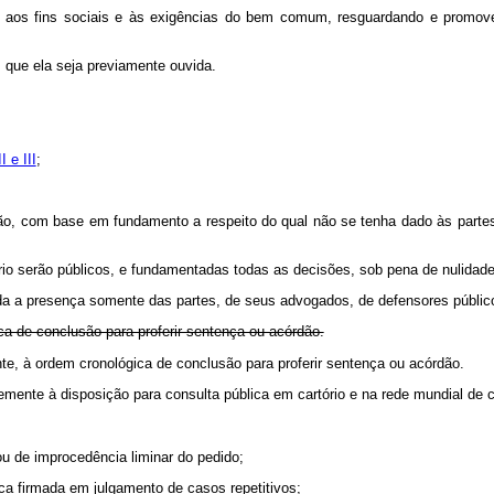
derá aos fins sociais e às exigências do bem comum, resguardando e promo
 que ela seja previamente ouvida.
I e III
;
ição, com base em fundamento a respeito do qual não se tenha dado às partes
rio serão públicos, e fundamentadas todas as decisões, sob pena de nulidade
da a presença somente das partes, de seus advogados, de defensores público
ca de conclusão para proferir sentença ou acórdão.
lmente, à ordem cronológica de conclusão para proferir sentença ou acórdã
emente à disposição para consulta pública em cartório e na rede mundial de
ou de improcedência liminar do pedido;
ica firmada em julgamento de casos repetitivos;