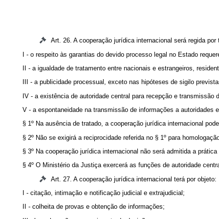
Art. 26. A cooperação jurídica internacional será regida por 
I - o respeito às garantias do devido processo legal no Estado requer
II - a igualdade de tratamento entre nacionais e estrangeiros, resid
III - a publicidade processual, exceto nas hipóteses de sigilo previst
IV - a existência de autoridade central para recepção e transmissão
V - a espontaneidade na transmissão de informações a autoridades e
§ 1º Na ausência de tratado, a cooperação jurídica internacional pod
§ 2º Não se exigirá a reciprocidade referida no § 1º para homologaçã
§ 3º Na cooperação jurídica internacional não será admitida a práti
§ 4º O Ministério da Justiça exercerá as funções de autoridade centr
Art. 27. A cooperação jurídica internacional terá por objeto:
I - citação, intimação e notificação judicial e extrajudicial;
II - colheita de provas e obtenção de informações;