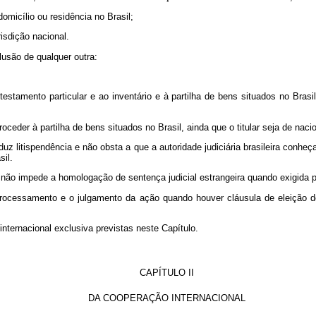
omicílio ou residência no Brasil;
isdição nacional.
lusão de qualquer outra:
testamento particular e ao inventário e à partilha de bens situados no Brasi
roceder à partilha de bens situados no Brasil, ainda que o titular seja de nacio
induz litispendência e não obsta a que a autoridade judiciária brasileira co
sil.
a não impede a homologação de sentença judicial estrangeira quando exigida pa
 processamento e o julgamento da ação quando houver cláusula de eleição de
nternacional exclusiva previstas neste Capítulo.
CAPÍTULO II
DA COOPERAÇÃO INTERNACIONAL