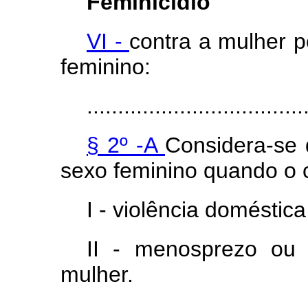
Feminicídio
VI -
contra a mulher 
feminino:
...................................
§ 2º -A
Considera-se 
sexo feminino quando o 
I - violência doméstica 
II - menosprezo ou 
mulher.