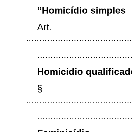
“Homicídio simples
Art
........................................
...................................
Homicídio qualificad
§
........................................
...................................