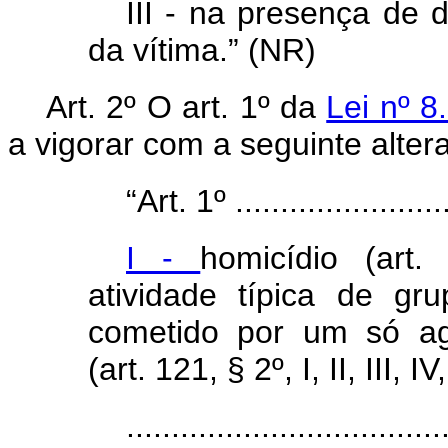
III - na presença de
da vítima.” (NR)
Art. 2º O art. 1º da
Lei nº 8
a vigorar com a seguinte alter
“Art. 1º .........................
I -
homicídio (art
atividade típica de gr
cometido por um só age
(art. 121, § 2º, I, II, III, IV
...................................