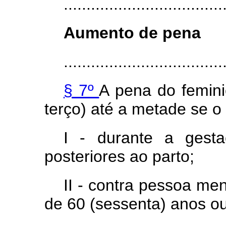
...................................
Aumento de pena
...................................
§ 7º
A pena do femin
terço) até a metade se o 
I - durante a gest
posteriores ao parto;
II - contra pessoa me
de 60 (sessenta) anos ou