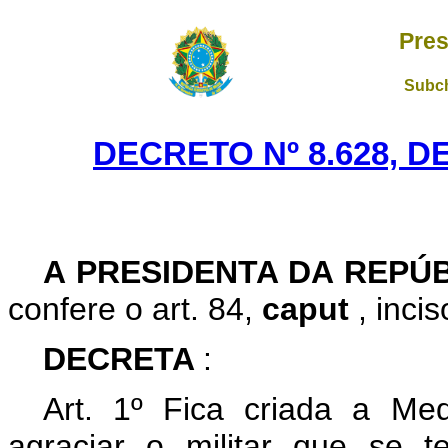
Pres
Subch
DECRETO Nº 8.628, D
A
PRESIDENTA DA REPÚ
confere o art. 84,
caput
, inci
DECRETA
:
Art. 1º Fica criada a Med
agraciar o militar que se 