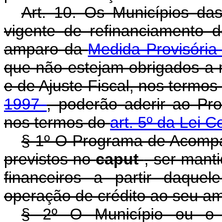
Art. 10. Os Municípios da
vigente de refinanciamento 
amparo da
Medida Provisória
que não estejam obrigados a
e de Ajuste Fiscal, nos termo
1997
, poderão aderir ao P
nos termos do
art. 5º da Lei 
§ 1º O Programa de Acompa
previstos no
caput
, ser mant
financeiros a partir daque
operação de crédito ao seu a
§ 2º O Município ou o E