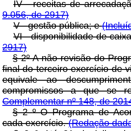
IV - receitas de arrecadaç
9.056, de 2917)
V - gestão pública; e
(Inclu
VI - disponibilidade de caix
2917)
§ 2º A não revisão do Pro
final do terceiro exercício d
equivale ao descumprimen
compromissos a que se r
Complementar nº 148, de 201
§ 2
º
O Programa de Acom
cada exercício.
(Redação dada