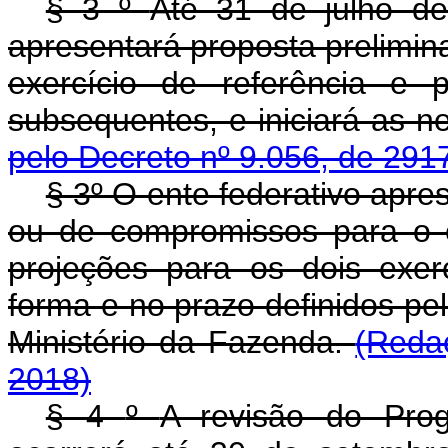
§ 3
º
Até 31 de julho de
apresentará proposta prelimi
exercício de referência e 
subsequentes, e iniciará as n
pelo Decreto nº 9.056, de 291
§ 3º O ente federativo apre
ou de compromissos para o ex
projeções para os dois exer
forma e no prazo definidos pe
Ministério da Fazenda.
(Reda
2018)
§ 4
º
A revisão do Pro