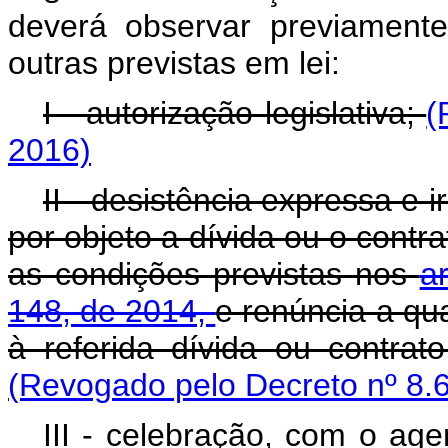
deverá observar previament
outras previstas em lei:
I - autorização legislativa;
(
2016)
II - desistência expressa e 
por objeto a dívida ou o contr
as condições previstas nos
a
148, de 2014,
e renúncia a qua
à referida dívida ou contra
(Revogado pelo Decreto nº 8.
III - celebração, com o age