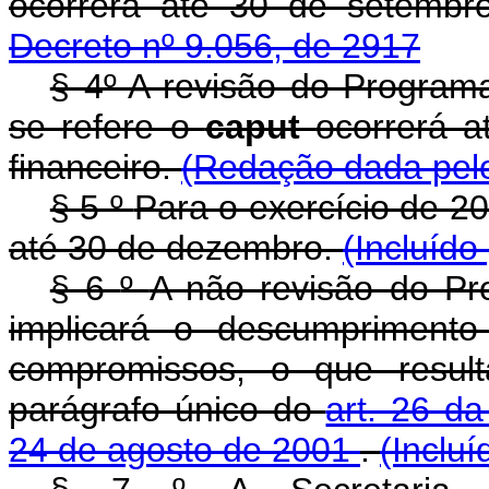
ocorrerá até 30 de setembr
Decreto nº 9.056, de 2917
§ 4º A revisão do Progra
se refere o
caput
ocorrerá a
financeiro.
(Redação dada pelo
§ 5
º
Para o exercício de 20
até 30 de dezembro.
(Incluído
§ 6
º
A não revisão do P
implicará o descumprimento
compromissos, o que result
parágrafo único do
art. 26 d
24 de agosto de 2001
.
(Inclu