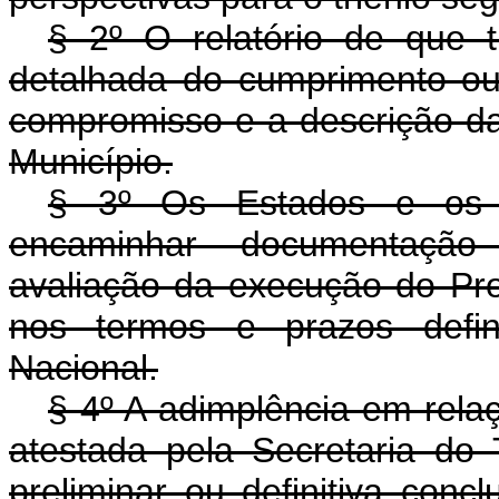
§ 2º O relatório de que t
detalhada do cumprimento o
compromisso e a descrição d
Município.
§ 3º Os Estados e os M
encaminhar documentação
avaliação da execução do P
nos termos e prazos defin
Nacional.
§ 4º A adimplência em rel
atestada pela Secretaria do
preliminar ou definitiva con