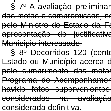
§ 7º A avaliação prelimin
das metas e compromissos, nos
pelo Ministro de Estado da F
apresentação de justificat
Município interessado.
§ 8º Decorridos 120 (cent
Estado ou Município acerca d
pelo cumprimento das meta
Programa de Acompanhament
havido fatos supervenientes
considerados na avaliaçã
considerada definitiva.