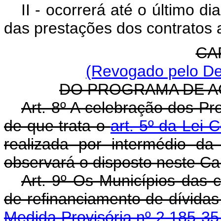
II - ocorrerá até o último d
das prestações dos contratos 
CAP
(Revogado pelo De
DO PROGRAMA DE 
Art. 8º A celebração dos 
de que trata o
art. 5º da Lei
realizada por intermédio da
observará o disposto neste Cap
Art. 9º Os Municípios das c
de refinanciamento de dívida
Medida Provisória nº 2.185-3