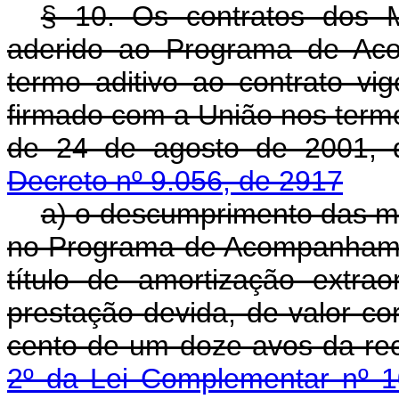
§ 10. Os contratos dos M
aderido ao Programa de Aco
termo aditivo ao contrato vi
firmado com a União nos termo
de 24 de agosto de 2001, 
Decreto nº 9.056, de 2917
a) o descumprimento das m
no Programa de Acompanhamen
título de amortização extra
prestação devida, de valor co
cento de um doze avos da rece
2º da Lei Complementar nº 