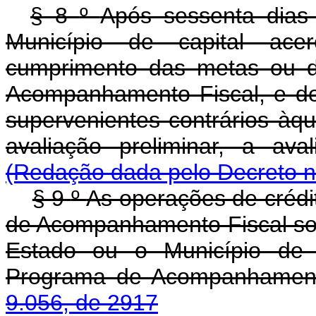
§ 8
º
Após sessenta dias
Município de capital ace
cumprimento das metas ou 
Acompanhamento Fiscal, e de
supervenientes contrários àq
avaliação preliminar, a aval
(Redação dada pelo Decreto n
§ 9
º
As operações de crédi
de Acompanhamento Fiscal so
Estado ou o Município de c
Programa de Acompanhament
9.056, de 2917