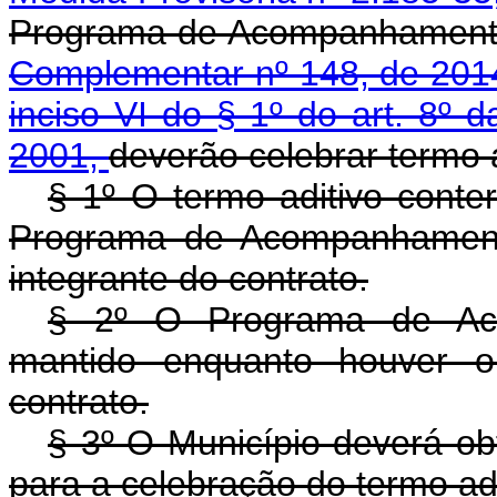
Programa de Acompanhamento 
Complementar nº 148, de 20
inciso VI do § 1º do art. 8º 
2001,
deverão celebrar termo a
§ 1º O termo aditivo conte
Programa de Acompanhamento
integrante do contrato.
§ 2º O Programa de Aco
mantido enquanto houver ob
contrato.
§ 3º O Município deverá obt
para a celebração do termo adi