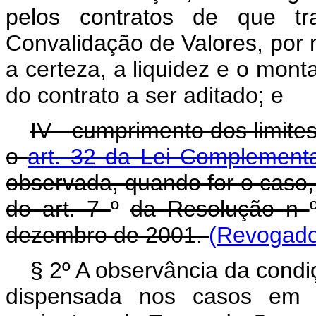
pelos contratos de que tr
Convalidação de Valores, por 
a certeza, a liquidez e o mon
do contrato a ser aditado; e
IV - cumprimento dos limite
o
art. 32 da Lei Complement
observada, quando for o caso,
do art. 7
º
da Resolução n
dezembro de 2001.
(Revogado
§ 2º A observância da condiç
dispensada nos casos em q