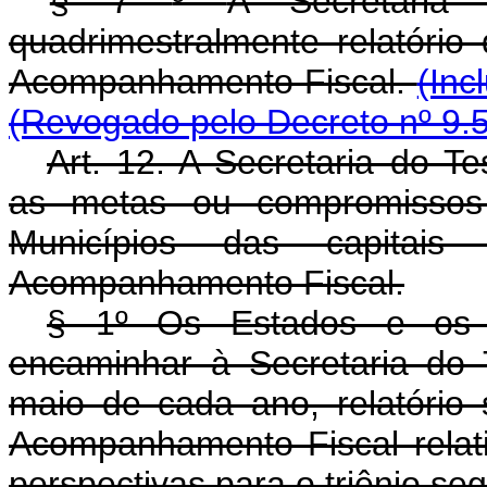
§ 7
º
A Secretaria 
quadrimestralmente relatóri
Acompanhamento Fiscal.
(Inc
(Revogado pelo Decreto nº 9.
Art. 12. A Secretaria do T
as metas ou compromissos 
Municípios das capita
Acompanhamento Fiscal.
§ 1º Os Estados e os M
encaminhar à Secretaria do 
maio de cada ano, relatóri
Acompanhamento Fiscal relati
perspectivas para o triênio seg