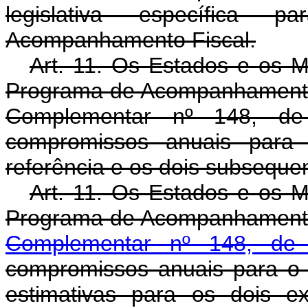
legislativa específica
Acompanhamento Fiscal.
Art. 11. Os Estados e os M
Programa de Acompanhamento F
Complementar nº 148, de
compromissos anuais para t
referência e os dois subseque
Art. 11. Os Estados e os M
Programa de Acompanhamento
Complementar nº 148, d
compromissos anuais para o e
estimativas para os dois ex