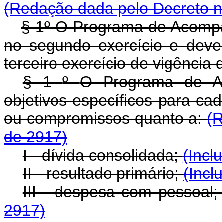
(Redação dada pelo Decreto n
§ 1º O Programa de Acompa
no segundo exercício e dever
terceiro exercício de vigênci
§ 1
º
O Programa de A
objetivos específicos para ca
ou compromissos quanto a:
(R
de 2917)
I - dívida consolidada;
(Incl
II - resultado primário;
(Incl
III - despesa com pessoal
2917)