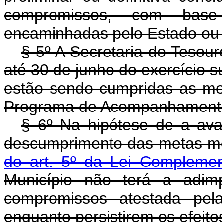
compromissos, com base
encaminhadas pelo Estado ou 
§ 5º A Secretaria do Tesour
até 30 de junho do exercício s
estão sendo cumpridas as m
Programa de Acompanhamento
§ 6º Na hipótese de a aval
descumprimento das metas m
do art. 5º da Lei Compleme
Município não terá a adim
compromissos atestada pela
enquanto persistirem os efeito