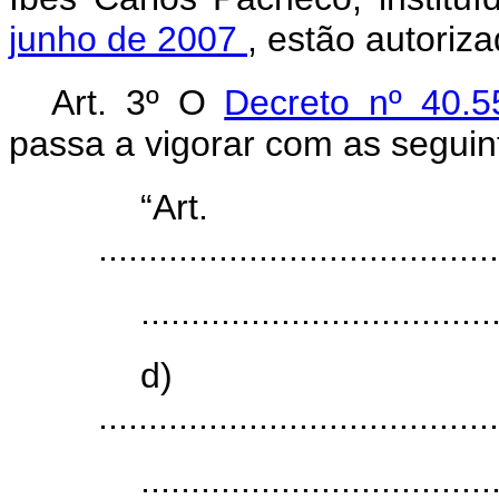
junho de 2007
, estão autoriz
Art. 3º O
Decreto nº 40.
passa a vigorar com as seguin
“Ar
........................................
...................................
d)
........................................
...................................