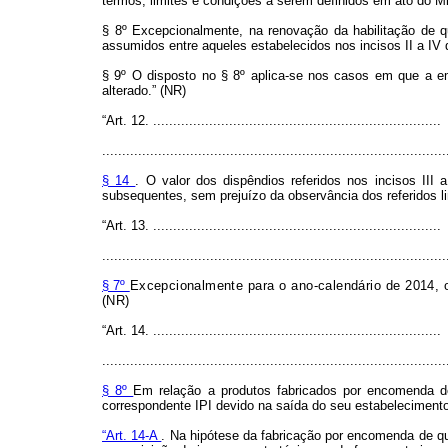
termos, limites e condições a serem definidos em ato do Mi
§ 8º Excepcionalmente, na renovação da habilitação de qu
assumidos entre aqueles estabelecidos nos incisos II a IV
§ 9º O disposto no § 8º aplica-se nos casos em que a emp
alterado.” (NR)
“Art. 12. ........................................................................
......................................................................................
§ 14
. O valor dos dispêndios referidos nos incisos III 
subsequentes, sem prejuízo da observância dos referidos l
“Art. 13. ........................................................................
......................................................................................
§ 7º
Excepcionalmente para o ano-calendário de 2014, o 
(NR)
“Art. 14. ........................................................................
......................................................................................
§ 8º
Em relação a produtos fabricados por encomenda de
correspondente IPI devido na saída do seu estabelecimento 
“Art. 14-A
. Na hipótese da fabricação por encomenda de que