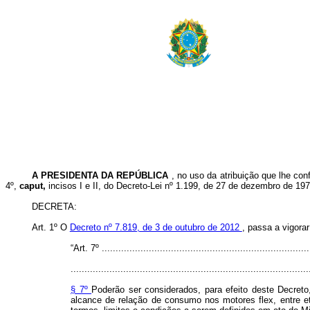
A PRESIDENTA DA REPÚBLICA
, no uso da atribuição que lhe con
4º,
caput,
incisos I e II, do Decreto-Lei nº 1.199, de 27 de dezembro de 197
DECRETA:
Art. 1º O
Decreto nº 7.819, de 3 de outubro de 2012
, passa a vigora
“Art. 7º ...........................................................................
......................................................................................
§ 7º
Poderão ser considerados, para efeito deste Decreto
alcance de relação de consumo nos motores flex, entre eta