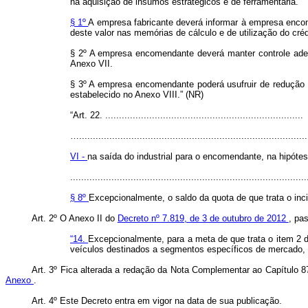
na aquisição de insumos estratégicos e de ferramentaria.
§ 1º
A empresa fabricante deverá informar à empresa encom
deste valor nas memórias de cálculo e de utilização do cré
§ 2º A empresa encomendante deverá manter controle adequ
Anexo VII.
§ 3º A empresa encomendante poderá usufruir de redução d
estabelecido no Anexo VIII.” (NR)
“Art. 22. ........................................................................
…...................................................................................
VI -
na saída do industrial para o encomendante, na hipót
......................................................................................
§ 8º
Excepcionalmente, o saldo da quota de que trata o inc
Art. 2º O Anexo II do
Decreto nº 7.819, de 3 de outubro de 2012
, pa
“14.
Excepcionalmente, para a meta de que trata o item 2 d
veículos destinados a segmentos específicos de mercado, d
Art. 3º Fica alterada a redação da Nota Complementar ao Capítulo 8
Anexo
.
Art. 4º Este Decreto entra em vigor na data de sua publicação.