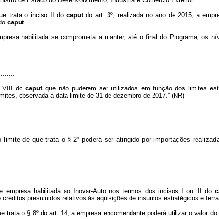
nistro de Estado do Desenvolvimento, Indústria e Comércio Exterior.
e trata o inciso II do
caput
do art. 3º, realizada no ano de 2015, a empr
 do
caput
.
resa habilitada se comprometa a manter, até o final do Programa, os níve
........
a VIII do
caput
que não puderem ser utilizados em função dos limites est
imites, observada a data limite de 31 de dezembro de 2017.” (NR)
........
limite de que trata o § 2º poderá ser atingido por importações realiza
.....
 empresa habilitada ao Inovar-Auto nos termos dos incisos I ou III do
c
créditos presumidos relativos às aquisições de insumos estratégicos e ferra
 trata o § 8º do art. 14, a empresa encomendante poderá utilizar o valor do 