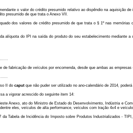
endante o valor do crédito presumido relativo ao dispêndio na aquisição de 
dito presumido de que trata o Anexo VII.
ado dos valores de crédito presumido de que trata o § 1º nas memórias de 
a alíquota do IPI na saída do produto do seu estabelecimento mediante a ut
.......
ese de fabricação de veículos por encomenda, desde que ambas as empresas e
.......
iso II do
caput
que não puder ser utilizado no ano-calendário de 2014, poderá 
ssa a vigorar acrescido do seguinte item 14:
este Anexo, ato do Ministro de Estado do Desenvolvimento, Indústria e Comérc
entre eles, veículos de alta performance, veículos com tração 4x4 e veícul
7 da Tabela de Incidência do Imposto sobre Produtos Industrializados - TIPI