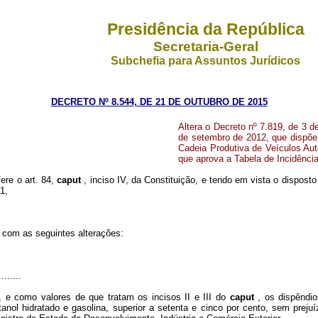
Presidência da República
Secretaria-Geral
Subchefia para Assuntos Jurídicos
DECRETO Nº 8.544, DE 21 DE OUTUBRO DE 2015
Altera o Decreto nº 7.819, de 3 d
de setembro de 2012, que dispõe
Cadeia Produtiva de Veículos Au
que aprova a Tabela de Incidência
fere o art. 84,
caput
, inciso IV, da Constituição, e tendo em vista o disposto
1,
r com as seguintes alterações:
........
, e como valores de que tratam os incisos II e III do
caput
, os dispêndi
nol hidratado e gasolina, superior a setenta e cinco por cento, sem prejuí