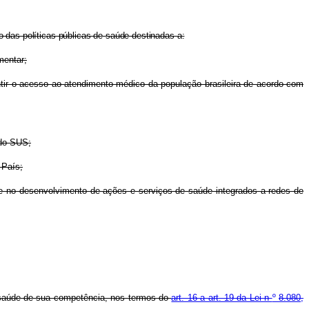
 das políticas públicas de saúde destinadas a:
mentar;
antir o acesso ao atendimento médico da população brasileira de acordo com
 do SUS;
 País;
e no desenvolvimento de ações e serviços de saúde integrados a redes de
e saúde de sua competência, nos termos do
art. 16 a art. 19 da Lei n
º
8.080,