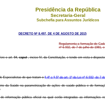
Presidência da República
Secretaria-Geral
Subchefia para Assuntos Jurídicos
DECRETO Nº 8.497, DE 4 DE AGOSTO DE 2015
Regulamenta a formação do Cadast
nº 6.932, de 7 de julho de 1981, e
fere o art. 84,
caput
, inciso IV, da Constituição, e tendo em vista o disposto
e Especialistas de que tratam o
§ 4º e § 5º do art. 1º da Lei nº 6.932, de 7 
stério da Saúde na parametrização de ações de saúde pública e de form
.
de informação pública oficial na qual serão integradas as informações re