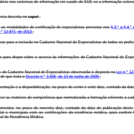
ialista nos sistemas de informação em saúde do SUS se a informação estive
ência descrita no
caput
.
, as modalidades de certificação de especialistas previstas nos
§ 3
º
e § 4
º
n
º
12.871, de 2013
.
mas para a inclusão no Cadastro Nacional de Especialistas de todos os profi
 para dispor sobre o acesso às informações do Cadastro Nacional de Especia
s do Cadastro Nacional de Especialistas observarão o disposto na
Lei n
º
12
 de que trata o
Decreto n
º
3.505, de 13 de junho de 2000
.
entação e a disponibilização, no prazo de cento e vinte dias, contado da dat
cer as matrizes de competência que normatizarão a formação referente a cad
mentar, no prazo de noventa dias, contado da data de publicação deste D
ital e municipais com as certificações da residência médica, para conferir
al de Residência Médica.