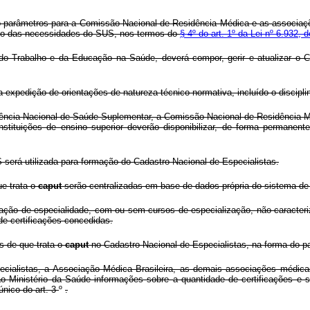
o parâmetros para a Comissão Nacional de Residência Médica e as associaçõ
nto das necessidades do SUS, nos termos do
§ 4º do art. 1º da Lei nº 6.932,
do Trabalho e da Educação na Saúde, deverá compor, gerir e atualizar o Ca
a expedição de orientações de natureza técnico-normativa, incluído o discipl
gência Nacional de Saúde Suplementar, a Comissão Nacional de Residência M
tituições de ensino superior deverão disponibilizar, de forma permanent
erá utilizada para formação do Cadastro Nacional de Especialistas.
ue trata o
caput
serão centralizadas em base de dados própria do sistema d
cação de especialidade, com ou sem cursos de especialização, não caracter
de certificações concedidas.
s de que trata o
caput
no Cadastro Nacional de Especialistas, na forma do pa
pecialistas, a Associação Médica Brasileira, as demais associações méd
ao Ministério da Saúde informações sobre a quantidade de certificações e s
único do art. 3
º
.