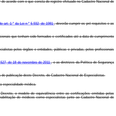
r de acordo com o que consta do registro efetuado no Cadastro Nacional de
do art. 1
º
da Lei n
º
6.932, de 1981
, deverão cumprir os pré-requisitos e as
ssionais que tenham sido formados e certificados até a data de cumprimento
listas pelos órgãos e entidades, públicas e privadas, pelos profissionais
.527, de 18 de novembro de 2011
, e as diretrizes da Política de Segurança
a de publicação deste Decreto, do Cadastro Nacional de Especialistas.
a especialidade médica.
ecreto, o modelo de equivalência entre as certificações emitidas pelas
 habilitação de médicos como especialistas junto ao Cadastro Nacional de