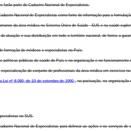
es farão parte do Cadastro Nacional de Especialistas.
adastro Nacional de Especialistas como fonte de informação para a formulação
s humanos da área médica no Sistema Único de Saúde - SUS e na saúde suple
de atuação e sua distribuição em todo o território nacional, de forma a gar
 de formação de médicos e especialistas no País;
as políticas públicas de saúde do País e na organização e no funcionamento
e especialização do conjunto de profissionais da área médica em exercício no
da Lei nº 8.080, de 19 de setembro de 1990
, na pactuação, na organização 
specialistas no SUS.
 Cadastro Nacional de Especialistas para delinear as ações e os serviços d