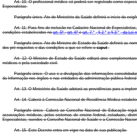
Art. 10. O profissional médico só poderá ser registrado como espec
Especialistas.
Parágrafo único. Ato do Ministério da Saúde definirá o início da exig
Art. 11. Para fins de inclusão no Cadastro Nacional de Especialistas
condições estabelecidos no
art. 5º
,
art. 6º
e
art. 7
º
, § 2
º
e § 3
º
, da Lei 
Parágrafo único. Ato do Ministro de Estado da Saúde definirá as nor
dos pré-requisitos e das condições a que se refere o
caput
.
Art. 12. O Ministro de Estado da Saúde editará atos complementares
médicos e pela sociedade civil.
Parágrafo único. O uso e a divulgação das informações consolidada
da Informação nos órgãos e nas entidades da administração pública federal
Art. 13. O Ministério da Saúde adotará as providências para a implem
Art. 14. Caberá à Comissão Nacional de Residência Médica estabele
Parágrafo único. Caberá ao Conselho Nacional de Educação regula
associações médicas, pelos sistemas de ensino federal, estaduais, distr
Especialistas, ouvidos o Conselho Nacional de Saúde e a Comissão Nacion
Art. 15. Este Decreto entra em vigor na data de sua publicação.