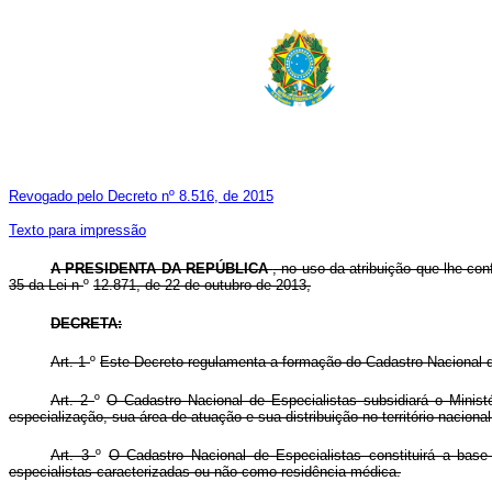
Revogado pelo Decreto nº 8.516, de 2015
Texto para impressão
A PRESIDENTA DA REPÚBLICA
, no uso da atribuição que lhe con
35 da Lei n
º
12.871, de 22 de outubro de 2013,
DECRETA:
Art. 1
º
Este Decreto regulamenta a formação do Cadastro Nacional d
Art. 2
º
O Cadastro Nacional de Especialistas subsidiará o Mini
especialização, sua área de atuação e sua distribuição no território nacional
Art. 3
º
O Cadastro Nacional de Especialistas constituirá a base 
especialistas caracterizadas ou não como residência médica.