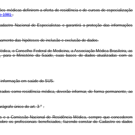
es médicas definirem a oferta de residência e de cursos de especialização
 de 1981
.
dastro Nacional de Especialistas e garantirá a proteção das informações
inamento das hipóteses de inclusão e exclusão de dados.
édica, o Conselho Federal de Medicina, a Associação Médica Brasileira, as
e, para o Ministério da Saúde, suas bases de dados atualizadas com as
e informação em saúde do SUS.
izados como residência médica, deverão informar, de forma permanente, ao
rágrafo único do art. 3
º
.
icas e a Comissão Nacional de Residência Médica, sempre que concederem
obre os profissionais beneficiados, fazendo constar do Cadastro os dados