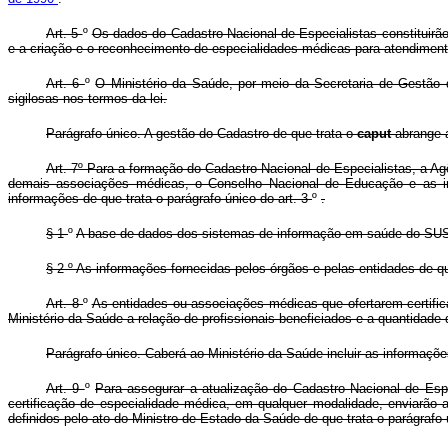
Art. 5
º
Os dados do Cadastro Nacional de Especialistas constituirã
e a criação e o reconhecimento de especialidades médicas para atendime
Art. 6
º
O Ministério da Saúde, por meio da Secretaria de Gestão 
sigilosas nos termos da lei.
Parágrafo único. A gestão do Cadastro de que trata o
caput
abrange 
Art. 7º Para a formação do Cadastro Nacional de Especialistas, a A
demais associações médicas, o Conselho Nacional de Educação e as ins
informações de que trata o parágrafo único do art. 3
º
.
§ 1
º
A base de dados dos sistemas de informação em saúde do SUS s
§ 2
º
As informações fornecidas pelos órgãos e pelas entidades de q
Art. 8
º
As entidades ou associações médicas que ofertarem certifi
Ministério da Saúde a relação de profissionais beneficiados e a quantidade 
Parágrafo único. Caberá ao Ministério da Saúde incluir as informaçõe
Art. 9
º
Para assegurar a atualização do Cadastro Nacional de Es
certificação de especialidade médica, em qualquer modalidade, enviarão 
definidos pelo ato do Ministro de Estado da Saúde de que trata o parágrafo 