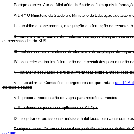
Parágrafo único. Ato do Ministério da Saúde definirá quais informaçõ
Art. 4
º
O Ministério da Saúde e o Ministério da Educação adotarão o C
I - subsidiar o planejamento, a regulação e a formação de recurso
II - dimensionar o número de médicos, sua especialização, sua área 
as necessidades do SUS;
III - estabelecer as prioridades de abertura e de ampliação de vagas
IV - conceder estímulos à formação de especialistas para atuação n
V - garantir à população o direito à informação sobre a modalidade d
VI - subsidiar as Comissões Intergestores de que trata o
art. 14-A 
atenção à saúde;
VII - propor a reordenação de vagas para residência médica;
VIII - orientar as pesquisas aplicadas ao SUS; e
IX - registrar os profissionais médicos habilitados para atuar como e
Parágrafo único. Os entes federativos poderão utilizar os dados do
de 1990
.