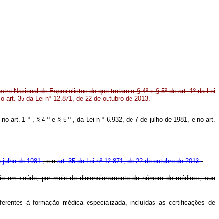
ro Nacional de Especialistas de que tratam o § 4º e § 5º do art. 1º da Lei
 o art. 35 da Lei nº 12.871, de 22 de outubro de 2013.
 no art. 1
º
, § 4
º
e § 5
º
, da Lei n
º
6.932, de 7 de julho de 1981, e no art.
de julho de 1981
, e o
art. 35 da Lei nº 12.871, de 22 de outubro de 2013
.
ação em saúde, por meio do dimensionamento do número de médicos, sua
ferentes à formação médica especializada, incluídas as certificações de