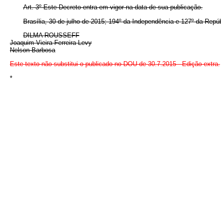
Art. 3º Este Decreto entra em vigor na data de sua publicação.
Brasília, 30 de julho de 2015; 194º da Independência e 127º da Repúb
DILMA ROUSSEFF
Joaquim Vieira Ferreira Levy
Nelson Barbosa
Este texto não substitui o publicado no DOU de 30.7.2015 - Edição extra.
*