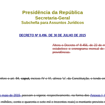
Presidência da República
Secretaria-Geral
Subchefia para Assuntos Jurídicos
DECRETO Nº 8.496, DE 30 DE JULHO DE 2015
Altera o Decreto nº 8.456, de 22 de 
estabelece o cronograma mensal de 
providências.
nfere o art. 84,
caput,
incisos IV e VI, alínea “a”, da Constituição, e tendo 
de maio de 2015,
passam a vigorar, respectivamente, na forma dos
Anexos I,
 milhões, cento e quarenta e sete mil e trezentos reais) o montante previsto 