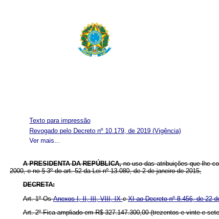
Texto para impressão
Revogado pelo Decreto nº 10.179, de 2019
(Vigência)
Ver mais...
A
PRESIDENTA DA REPÚBLICA,
no uso das atribuições que lhe co
2000, e no § 3º do art. 52 da Lei nº 13.080, de 2 de janeiro de 2015,
DECRETA:
Art. 1º Os
Anexos I,
II,
III,
VIII,
IX
e
XI ao Decreto nº 8.456, de 22 
Art. 2º Fica ampliado em R$ 327.147.300,00 (trezentos e vinte e sete