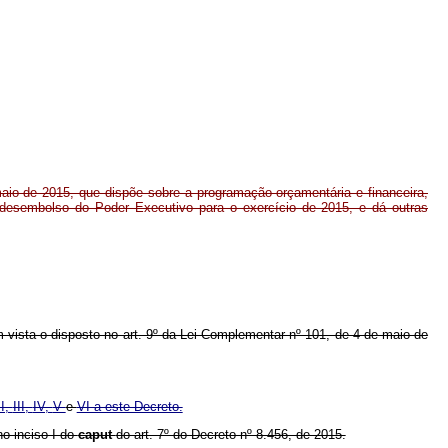
maio de 2015, que dispõe sobre a programação orçamentária e financeira,
desembolso do Poder Executivo para o exercício de 2015, e dá outras
em vista o disposto no art. 9º da Lei Complementar nº 101, de 4 de maio de
II,
III,
IV,
V
e
VI a este Decreto.
no inciso I do
caput
do art. 7º do Decreto nº 8.456, de 2015.