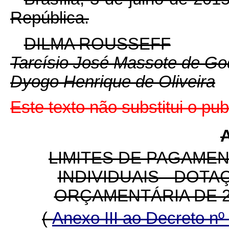
República.
DILMA ROUSSEFF
Tarcísio José Massote de G
Dyogo Henrique de Oliveira
Este texto não substitui o p
LIMITES DE PAGAME
INDIVIDUAIS - DOT
ORÇAMENTÁRIA DE 20
(
Anexo III ao Decreto n