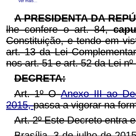
Ver mais...
A
PRESIDENTA DA REPÚ
lhe confere o art. 84,
cap
Constituição, e tendo em vist
art. 13 da Lei Complementa
nos art. 51 e art. 52 da Lei n
DECRETA:
Art. 1º O
Anexo III ao De
2015,
passa a vigorar na for
Art. 2º Este Decreto entra 
Brasília, 3 de julho de 20