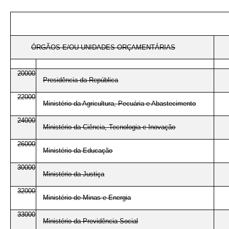
ÓRGÃOS E/OU UNIDADES ORÇAMENTÁRIAS
20000
Presidência da República
22000
Ministério da Agricultura, Pecuária e Abastecimento
24000
Ministério da Ciência, Tecnologia e Inovação
26000
Ministério da Educação
30000
Ministério da Justiça
32000
Ministério de Minas e Energia
33000
Ministério da Previdência Social