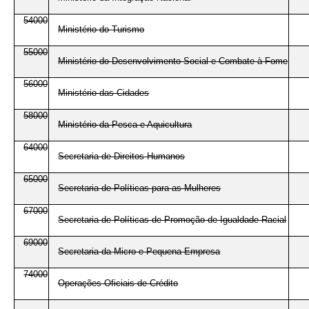
54000
Ministério do Turismo
55000
Ministério do Desenvolvimento Social e Combate à Fome
56000
Ministério das Cidades
58000
Ministério da Pesca e Aquicultura
64000
Secretaria de Direitos Humanos
65000
Secretaria de Políticas para as Mulheres
67000
Secretaria de Políticas de Promoção de Igualdade Racial
69000
Secretaria da Micro e Pequena Empresa
74000
Operações Oficiais de Crédito