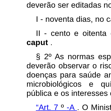
deverão ser editadas no
I - noventa dias, no 
II - cento e oitenta
caput
.
§ 2º
As normas espe
deverão observar o ri
doenças para saúde an
microbiológicos e qu
pública e os interesses
“Art. 7
º
-A
. O Minis