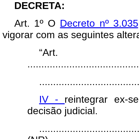
DECRETA:
Art. 1º O
Decreto nº 3.03
vigorar com as seguintes alter
“Ar
........................................
...................................
IV -
reintegrar ex-
decisão judicial.
...................................