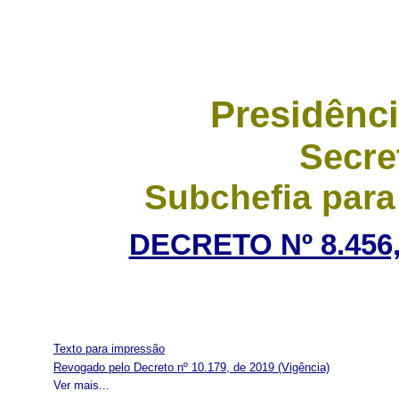
Presidênci
Secre
Subchefia para
DECRETO Nº 8.456,
Texto para impressão
Revogado pelo Decreto nº 10.179, de 2019
(Vigência)
Ver mais...