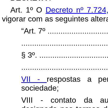
Art. 1º O
Decreto nº 7.72
vigorar com as seguintes alter
“Art. 7º .............................
........................................
§ 3º. ................................
........................................
VII -
respostas a pe
sociedade;
VIII - contato da au