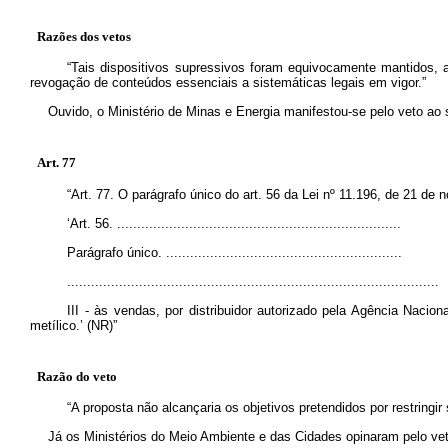
Razões dos vetos
“Tais dispositivos supressivos foram equivocamente mantidos, 
revogação de conteúdos essenciais a sistemáticas legais em vigor.”
Ouvido, o Ministério de Minas e Energia manifestou-se pelo veto ao s
Art. 77
“Art. 77. O parágrafo único do art. 56 da Lei nº 11.196, de 21 de 
‘Art. 56. .......................................................................
Parágrafo único. ...........................................................
.............................................................................................
III - às vendas, por distribuidor autorizado pela Agência Naci
metílico.’ (NR)”
Razão do veto
“A proposta não alcançaria os objetivos pretendidos por restringi
Já os Ministérios do Meio Ambiente e das Cidades opinaram pelo veto 