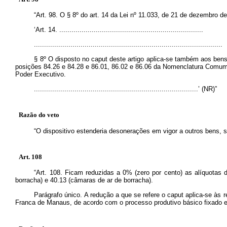
“Art. 98. O § 8º do art. 14 da Lei nº 11.033, de 21 de dezembro 
‘Art. 14. .......................................................................
.............................................................................................
§ 8º O disposto no
caput
deste artigo aplica-se também aos bens
posições 84.26 e 84.28 e 86.01, 86.02 e 86.06 da Nomenclatura Comum 
Poder Executivo.
.................................................................................’ (NR)”
Razão do veto
“O dispositivo estenderia desonerações em vigor a outros bens, 
Art. 108
“Art. 108. Ficam reduzidas a 0% (zero por cento) as alíquotas
borracha) e 40.13 (câmaras de ar de borracha).
Parágrafo único. A redução a que se refere o
caput
aplica-se às 
Franca de Manaus, de acordo com o processo produtivo básico fixado em 