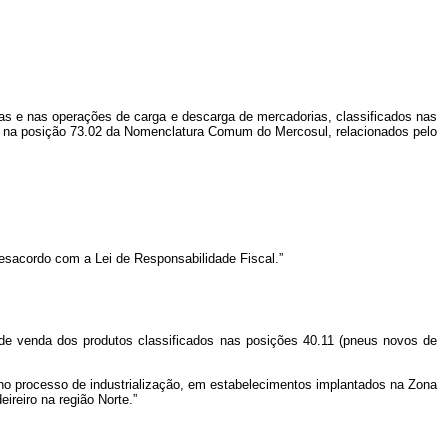
ias e nas operações de carga e descarga de mercadorias, classificados nas
os na posição 73.02 da Nomenclatura Comum do Mercosul, relacionados pelo
desacordo com a Lei de Responsabilidade Fiscal.”
s de venda dos produtos classificados nas posições 40.11 (pneus novos de
m no processo de industrialização, em estabelecimentos implantados na Zona
ireiro na região Norte.”