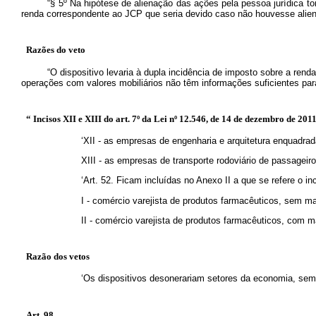
“§ 5º Na hipótese de alienação das ações pela pessoa jurídica t
renda correspondente ao JCP que seria devido caso não houvesse alie
Razões do veto
“O dispositivo levaria à dupla incidência de imposto sobre a re
operações com valores mobiliários não têm informações suficientes para
“ Incisos XII e XIII do art. 7º da Lei nº 12.546, de 14 de dezembro de 2011,
‘XII - as empresas de engenharia e arquitetura enquadr
XIII - as empresas de transporte rodoviário de passageir
‘Art. 52. Ficam incluídas no Anexo II a que se refere o i
I - comércio varejista de produtos farmacêuticos, sem 
II - comércio varejista de produtos farmacêuticos, com
Razão dos vetos
‘Os dispositivos desonerariam setores da economia, sem 
Art. 98