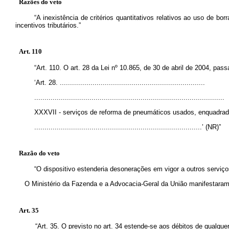
Razões do veto
“A inexistência de critérios quantitativos relativos ao uso de 
incentivos tributários.”
Art. 110
“Art. 110. O art. 28 da Lei nº 10.865, de 30 de abril de 2004, pas
‘Art. 28. .......................................................................
.............................................................................................
XXXVII - serviços de reforma de pneumáticos usados, enquadrad
..................................................................................’ (NR)”
Razão do veto
“O dispositivo estenderia desonerações em vigor a outros serviç
O Ministério da Fazenda e a Advocacia-Geral da União manifestaram-s
Art. 35
“Art. 35. O previsto no art. 34 estende-se aos débitos de qualqu