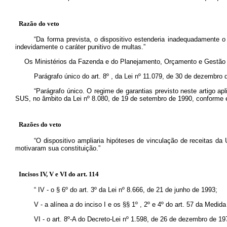
Razão do veto
“Da forma prevista, o dispositivo estenderia inadequadamente o 
indevidamente o caráter punitivo de multas.”
Os Ministérios da Fazenda e do Planejamento, Orçamento e Gestão m
Parágrafo único do art. 8º , da Lei nº 11.079, de 30 de dezembro d
“Parágrafo único. O regime de garantias previsto neste artigo a
SUS, no âmbito da Lei nº 8.080, de 19 de setembro de 1990, conforme e
Razões do veto
“O dispositivo ampliaria hipóteses de vinculação de receitas da
motivaram sua constituição.”
Incisos IV, V e VI do art. 114
“
IV - o § 6º do art. 3º da Lei nº 8.666, de 21 de junho de 1993;
V - a alínea
a
do inciso I e os §§ 1º , 2º e 4º do art. 57 da Medid
VI - o art. 8º-A do Decreto-Lei nº 1.598, de 26 de dezembro de 19