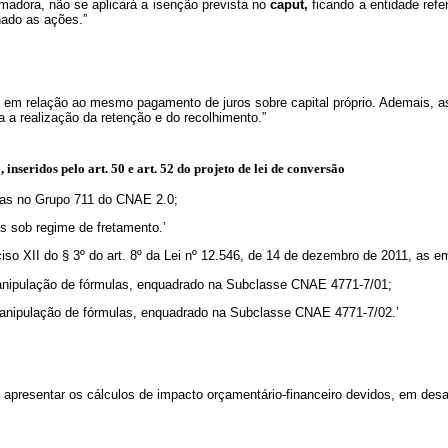
omadora, não se aplicará a isenção prevista no
caput,
ficando a entidade refe
nado as ações.”
nda em relação ao mesmo pagamento de juros sobre capital próprio. Ademais, 
 a realização da retenção e do recolhimento.”
 inseridos pelo art. 50 e art. 52 do projeto de lei de conversão
adas no Grupo 711 do CNAE 2.0;
os sob regime de fretamento.’
nciso XII do § 3º do art. 8º da Lei nº 12.546, de 14 de dezembro de 2011, as
manipulação de fórmulas, enquadrado na Subclasse CNAE 4771-7/01;
 manipulação de fórmulas, enquadrado na Subclasse CNAE 4771-7/02.’
apresentar os cálculos de impacto orçamentário-financeiro devidos, em desa