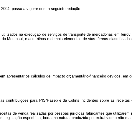
de 2004, passa a vigorar com a seguinte redação:
 utilizados na execução de serviços de transporte de mercadorias em ferrov
do Mercosul, e aos trilhos e demais elementos de vias férreas classificad
sem apresentar os cálculos de impacto orçamentário-financeiro devidos, em 
 das contribuições para PIS/Pasep e da Cofins incidentes sobre as receita
receitas de venda realizadas por pessoas jurídicas fabricantes que utilizare
legislação específica, borracha natural produzida por extrativismo não made