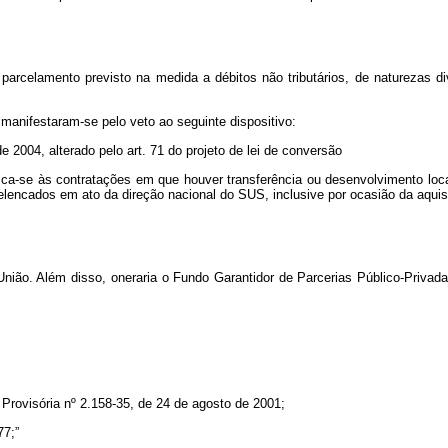
parcelamento previsto na medida a débitos não tributários, de naturezas div
anifestaram-se pelo veto ao seguinte dispositivo:
e 2004, alterado pelo art. 71 do projeto de lei de conversão
plica-se às contratações em que houver transferência ou desenvolvimento loc
lencados em ato da direção nacional do SUS, inclusive por ocasião da aquis
 União. Além disso, oneraria o Fundo Garantidor de Parcerias Público-Privad
a Provisória nº 2.158-35, de 24 de agosto de 2001;
77;”