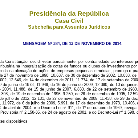
Presidência da República
Casa Civil
Subchefia para Assuntos Jurídicos
MENSAGEM Nº 384, DE 13 DE NOVEMBRO DE 2014.
 Constituição, decidi vetar parcialmente, por contrariedade ao interesse p
tributária na integralização de cotas de fundos ou clubes de investimento por
enda na alienação de ações de empresas pequenas e médias; prorroga o prazo
, de 27 de novembro de 1998, 10.637, de 30 de dezembro de 2002, 10.833, de
 2002, 12.546, de 14 de dezembro de 2011, 11.774, de 17 de setembro de 20
19 de junho de 1973, 11.948, de 16 de junho de 2009, 12.380, de 10 de janei
 2004, 11.488, de 15 de junho de 2007, 6.830, de 22 de setembro de 1980
.393, de 19 de dezembro de 1996, 9.250, de 26 de dezembro de 1995, 12.59
de julho de 2012, 12.101, de 27 de novembro de 2009, 11.438, de 29 de de
, 11.972, de 6 de julho de 2009, 5.991, de 17 de dezembro de 1973, 10.406, 
e abril de 2004, e o Decreto-Lei nº 911, de 1º de outubro de 1969; revoga 
Provisória nº 2.158-35, de 24 de agosto de 2001, e do Decreto-Lei nº 1.598, 
es dispositivos: