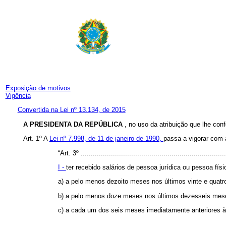
Exposição de motivos
Vigência
Convertida na Lei nº 13.134, de 2015
A PRESIDENTA DA REPÚBLICA
, no uso da atribuição que lhe conf
Art. 1º A
Lei nº 7.998, de 11 de janeiro de 1990,
passa a vigorar com 
“Art. 3º
.......................................................................
I -
ter recebido salários de pessoa jurídica ou pessoa físic
a) a pelo menos dezoito meses nos últimos vinte e quatr
b) a pelo menos doze meses nos últimos dezesseis meses
c) a cada um dos seis meses imediatamente anteriores à
.................................................................................