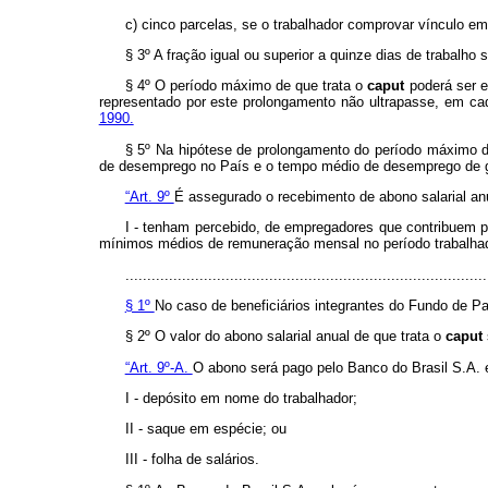
c) cinco parcelas, se o trabalhador comprovar vínculo em
§ 3º A fração igual ou superior a quinze dias de trabalho 
§ 4º O período máximo de que trata o
caput
poderá ser e
representado por este prolongamento não ultrapasse, em ca
1990.
§ 5º Na hipótese de prolongamento do período máximo de
de desemprego no País e o tempo médio de desemprego de gr
“Art. 9º
É assegurado o recebimento de abono salarial an
I - tenham percebido, de empregadores que contribuem p
mínimos médios de remuneração mensal no período trabalhado
...................................................................................
§ 1º
No caso de beneficiários integrantes do Fundo de Pa
§ 2º O valor do abono salarial anual de que trata o
caput
“Art. 9º-A.
O abono será pago pelo Banco do Brasil S.A. 
I - depósito em nome do trabalhador;
II - saque em espécie; ou
III - folha de salários.