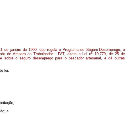
 11 de janeiro de 1990, que regula o Programa do Seguro-Desemprego, o
undo de Amparo ao Trabalhador - FAT, altera a Lei nº 10.779, de 25 de
e sobre o seguro desemprego para o pescador artesanal, e dá outras
e lei:
icitação;
ão; e