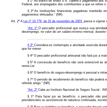
§ 1º Ao Banco do Brasil S.A. caberá o pagamento aos s
Federal, aos empregados dos contribuintes a que se refere o
§ 2º As instituições financeiras pagadoras manterão e
pagamentos efetuados.” (NR)
Art. 2º A
Lei nº 10.779, de 25 de novembro de 2003,
passa a vigorar
“Art. 1º
O pescador profissional que exerça sua atividade
desemprego, no valor de um salário-mínimo mensal, durante o
...................................................................................
§ 3º
Considera-se ininterrupta a atividade exercida dur
que for menor.
§ 4º O pescador profissional artesanal não fará jus a m
§ 5º A concessão do benefício não será extensível às at
nesta Lei.
§ 6º O benefício do seguro-desemprego é pessoal e intran
§ 7º O período de recebimento do benefício não poderá e
referido artigo.” (NR)
“Art. 2º
Cabe ao Instituto Nacional do Seguro Social - IN
§ 1º Para fazer jus ao benefício, o pescador não po
previdenciário ou assistencial de natureza continuada, exceto
§ 2º Para se habilitar ao benefício, o pescador deverá 