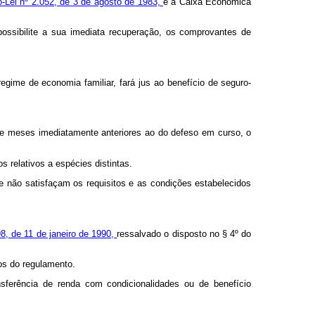
o-Lei nº 2.052, de 3 de agosto de 1983,
e à Caixa Econômica
possibilite a sua imediata recuperação, os comprovantes de
egime de economia familiar, fará jus ao benefício de seguro-
oze meses imediatamente anteriores ao do defeso em curso, o
 relativos a espécies distintas.
e não satisfaçam os requisitos e as condições estabelecidos
998, de 11 de janeiro de 1990,
ressalvado o disposto no § 4º do
mos do regulamento.
sferência de renda com condicionalidades ou de benefício