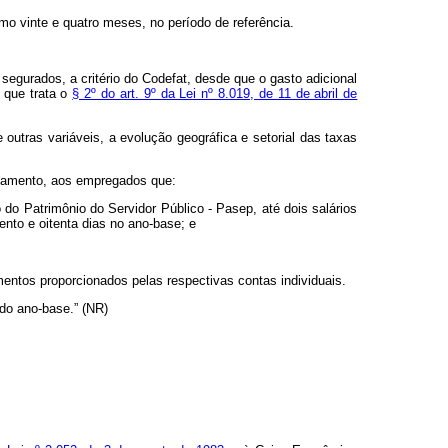
mo vinte e quatro meses, no período de referência.
egurados, a critério do Codefat, desde que o gasto adicional
 que trata o
§ 2º do art. 9º da Lei nº 8.019, de 11 de abril de
utras variáveis, a evolução geográfica e setorial das taxas
agamento, aos empregados que:
o Patrimônio do Servidor Público - Pasep, até dois salários
nto e oitenta dias no ano-base; e
entos proporcionados pelas respectivas contas individuais.
do ano-base.” (NR)