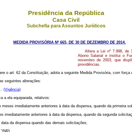
Presidência da República
Casa Civil
Subchefia para Assuntos Jurídicos
MEDIDA PROVISÓRIA Nº 665, DE 30 DE DEZEMBRO DE 2014.
Altera a Lei nº 7.998, de
Abono Salarial e institui o F
novembro de 2003, que dispõ
providências.
ere o art. 62 da Constituição, adota a seguinte Medida Provisória, com força d
as seguintes alterações:
...
(Vigência)
a a ela equiparada, relativos:
o meses imediatamente anteriores à data da dispensa, quando da primeira sol
 imediatamente anteriores à data da dispensa, quando da segunda solicitaç
 data da dispensa quando das demais solicitações;
...”(NR)