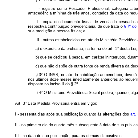
I - registro como Pescador Profissional, categoria ar
antecedência mínima de três anos, contados da data do reque
II - cópia do documento fiscal de venda do pescado a
respectiva contribuição previdenciária, de que trata o
§ 7º do 
sua produção a pessoa física; e
III - outros estabelecidos em ato do Ministério Previdên
a) o exercício da profissão, na forma do art. 1º desta Lei;
b) que se dedicou à pesca, em caráter ininterrupto, durant
c) que não dispõe de outra fonte de renda diversa da deco
§ 3º O INSS, no ato da habilitação ao benefício, deverá
nos últimos doze meses imediatamente anteriores ao requerim
disposto no inciso II do § 2º .
§ 4º O Ministério Previdência Social poderá, quando julga
Art. 3º Esta Medida Provisória entra em vigor:
I - sessenta dias após sua publicação quanto às alterações dos
art.
II - no primeiro dia do quarto mês subsequente à data de sua publi
III - na data de sua publicação, para os demais dispositivos.