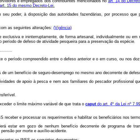
ervidores e empregados dos contribuintes mencionados no
art. 14 do Decret
art. 15 do mesmo Decreto-Lei.
m seu poder, à disposição das autoridades fazendárias, por processo que 
 com as seguintes alterações:
(Vigência)
 exclusiva e ininterruptamente, de forma artesanal, individualmente ou em r
 período de defeso de atividade pesqueira para a preservação da espécie.
..........
ante o período compreendido entre o defeso anterior e o em curso, ou nos d
ais de um benefício de seguro-desemprego no mesmo ano decorrente de defesos
ividades de apoio à pesca e nem aos familiares do pescador profissional qu
sferível.
xceder o limite máximo variável de que trata o
caput
do art. 4º da Lei nº 7.
SS receber e processar os requerimentos e habilitar os beneficiários nos ter
derá estar em gozo de nenhum benefício decorrente de programa de tran
 pensão por morte e auxílio-acidente.
apresentar ao INSS os seguintes documentos: