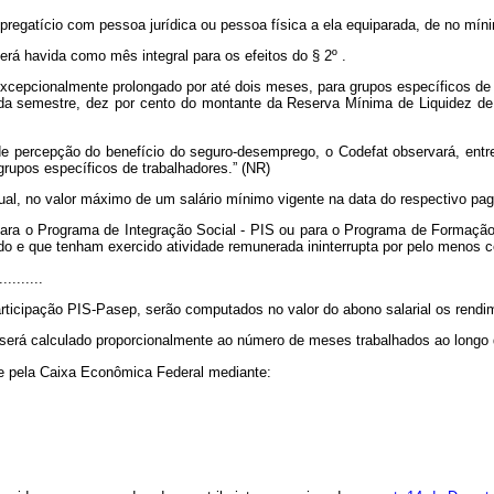
pregatício com pessoa jurídica ou pessoa física a ela equiparada, de no míni
será havida como mês integral para os efeitos do § 2º .
xcepcionalmente prolongado por até dois meses, para grupos específicos de s
da semestre, dez por cento do montante da Reserva Mínima de Liquidez de
 percepção do benefício do seguro-desemprego, o Codefat observará, entre o
upos específicos de trabalhadores.” (NR)
ual, no valor máximo de um salário mínimo vigente na data do respectivo p
ara o Programa de Integração Social - PIS ou para o Programa de Formação d
 e que tenham exercido atividade remunerada ininterrupta por pelo menos ce
..........
rticipação PIS-Pasep, serão computados no valor do abono salarial os rendim
será calculado proporcionalmente ao número de meses trabalhados ao longo 
e pela Caixa Econômica Federal mediante: