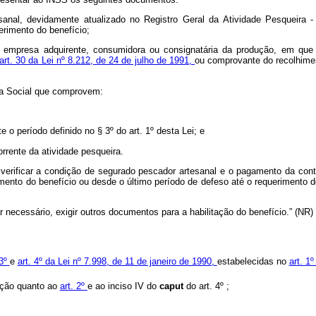
tesanal, devidamente atualizado no Registro Geral da Atividade Pesqueira 
rimento do benefício;
 empresa adquirente, consumidora ou consignatária da produção, em que c
art. 30 da Lei nº 8.212, de 24 de julho de 1991,
ou comprovante do recolhimen
cia Social que comprovem:
e o período definido no § 3º do art. 1º desta Lei; e
rrente da atividade pesqueira.
 verificar a condição de segurado pescador artesanal e o pagamento da cont
ento do benefício ou desde o último período de defeso até o requerimento do
r necessário, exigir outros documentos para a habilitação do benefício.” (NR)
 3º
e
art. 4º da Lei nº 7.998, de 11 de janeiro de 1990,
estabelecidas no
art. 1
cação quanto ao
art. 2º
e ao inciso IV do
caput
do art. 4º ;