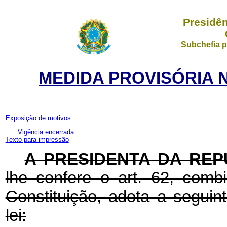
Presidên
Subchefia p
MEDIDA PROVISÓRIA N
Exposição de motivos
Vigência encerrada
Texto para impressão
A
PRESIDENTA DA REP
lhe confere o art. 62, com
Constituição, adota a seguin
lei: