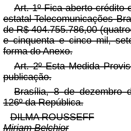
Art. 1º Fica aberto crédito
estatal Telecomunicações Bra
de R$ 404.755.786,00 (quatro
e cinquenta e cinco mil, set
forma do Anexo.
Art. 2º Esta Medida Provis
publicação.
Brasília, 8 de dezembro 
126º da República.
DILMA ROUSSEFF
Miriam Belchior