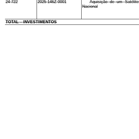
24 722
2025 146Z 0001
Aquisição de um Satélite
Nacional
TOTAL – INVESTIMENTOS