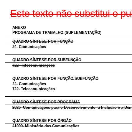
Este texto não substitui o 
ANEXO
PROGRAMA DE TRABALHO (SUPLEMENTAÇÃO)
QUADRO SÍNTESE POR FUNÇÃO
24- Comunicações
QUADRO SÍNTESE POR SUBFUNÇÃO
722- Telecomunicações
QUADRO SÍNTESE POR FUNÇÃO/SUBFUNÇÃO
24- Comunicações
722- Telecomunicações
QUADRO SÍNTESE POR PROGRAMA
2025- Comunicações para o Desenvolvimento, a Inclusão e a De
QUADRO SÍNTESE POR ÓRGÃO
41000- Ministério das Comunicações